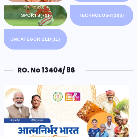
SPORTS
(79)
TECHNOLOGY
(193)
UNCATEGORIZED
(11)
RO. No 13404/ 86