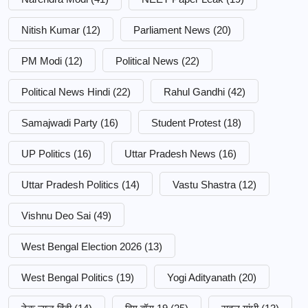
Nitish Kumar
(12)
Parliament News
(20)
PM Modi
(12)
Political News
(22)
Political News Hindi
(22)
Rahul Gandhi
(42)
Samajwadi Party
(16)
Student Protest
(18)
UP Politics
(16)
Uttar Pradesh News
(16)
Uttar Pradesh Politics
(14)
Vastu Shastra
(12)
Vishnu Deo Sai
(49)
West Bengal Election 2026
(13)
West Bengal Politics
(19)
Yogi Adityanath
(20)