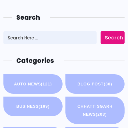
Search
Search
Categories
AUTO NEWS
(121)
BLOG POST
(30)
BUSINESS
(169)
CHHATTISGARH
NEWS
(203)