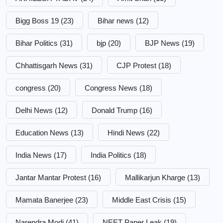
Bigg Boss 19
(23)
Bihar news
(12)
Bihar Politics
(31)
bjp
(20)
BJP News
(19)
Chhattisgarh News
(31)
CJP Protest
(18)
congress
(20)
Congress News
(18)
Delhi News
(12)
Donald Trump
(16)
Education News
(13)
Hindi News
(22)
India News
(17)
India Politics
(18)
Jantar Mantar Protest
(16)
Mallikarjun Kharge
(13)
Mamata Banerjee
(23)
Middle East Crisis
(15)
Narendra Modi
(41)
NEET Paper Leak
(19)