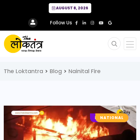
AUGUST 8, 2026
Follow Us
The Loktantra
>
Blog
>
Nainital Fire
LOCAL NEWS
NATIONAL