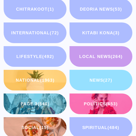
CHITRAKOOT
(1)
DEORIA NEWS
(53)
INTERNATIONAL
(72)
KITABI KONA
(3)
LIFESTYLE
(492)
LOCAL NEWS
(264)
NATIONAL
(1963)
NEWS
(27)
PAGE 3
(540)
POLITICS
(653)
SOCIAL
(15)
SPIRITUAL
(484)