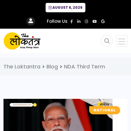
AUGUST 6, 2026
Follow Us
The Loktantra
>
Blog
>
NDA Third Term
NATIONAL