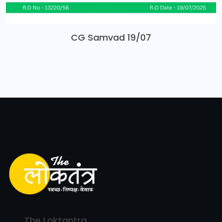
CG Samvad 19/07
The Loktantra