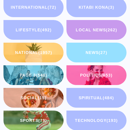
INTERNATIONAL
(72)
KITABI KONA
(3)
LIFESTYLE
(492)
LOCAL NEWS
(262)
NATIONAL
(1957)
NEWS
(27)
PAGE 3
(540)
POLITICS
(653)
SOCIAL
(15)
SPIRITUAL
(484)
SPORTS
(79)
TECHNOLOGY
(193)