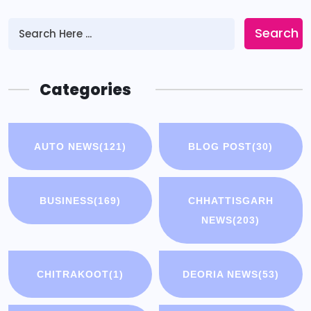
Search
Categories
AUTO NEWS
(121)
BLOG POST
(30)
BUSINESS
(169)
CHHATTISGARH
NEWS
(203)
CHITRAKOOT
(1)
DEORIA NEWS
(53)