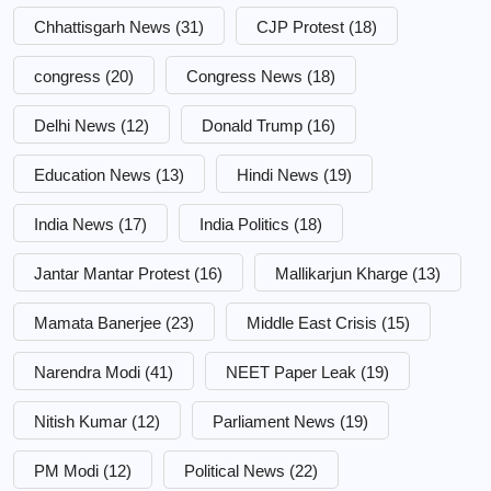
Chhattisgarh News
(31)
CJP Protest
(18)
congress
(20)
Congress News
(18)
Delhi News
(12)
Donald Trump
(16)
Education News
(13)
Hindi News
(19)
India News
(17)
India Politics
(18)
Jantar Mantar Protest
(16)
Mallikarjun Kharge
(13)
Mamata Banerjee
(23)
Middle East Crisis
(15)
Narendra Modi
(41)
NEET Paper Leak
(19)
Nitish Kumar
(12)
Parliament News
(19)
PM Modi
(12)
Political News
(22)