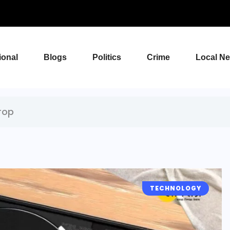
ional
Blogs
Politics
Crime
Local N
rop
TECHNOLOGY