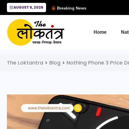
AUGUST 6, 2026
Breaking News
Home
Nat
The Loktantra
>
Blog
>
Nothing Phone 3 Price D