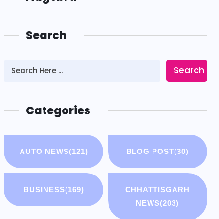
Search
Search
Categories
AUTO NEWS
(121)
BLOG POST
(30)
BUSINESS
(169)
CHHATTISGARH
NEWS
(203)