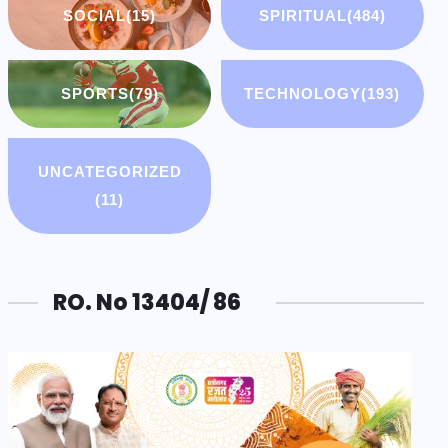
SOCIAL
(15)
SPIRITUAL
(484)
SPORTS
(79)
TECHNOLOGY
(193)
UNCATEGORIZED
(11)
RO. No 13404/ 86