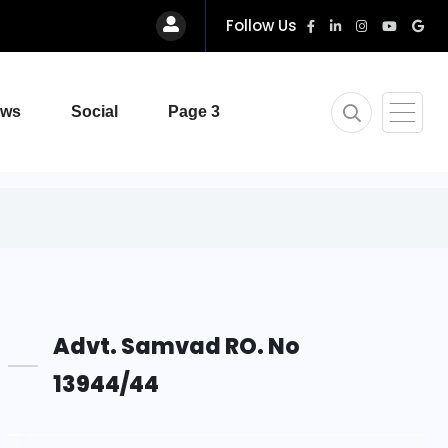
Follow Us
ews
Social
Page 3
Advt. Samvad RO. No
13944/44