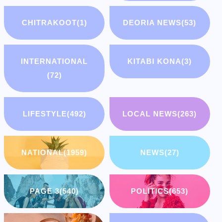
CHITRAKOOT
(1)
DEORIA NEWS
(53)
INTERNATIONAL
KITABI KONA
(3)
(72)
LIFESTYLE
(492)
LOCAL NEWS
(263)
NATIONAL
(1959)
NEWS
(27)
PAGE 3
(540)
POLITICS
(653)