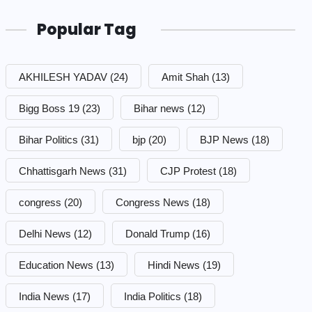
Popular Tag
AKHILESH YADAV
(24)
Amit Shah
(13)
Bigg Boss 19
(23)
Bihar news
(12)
Bihar Politics
(31)
bjp
(20)
BJP News
(18)
Chhattisgarh News
(31)
CJP Protest
(18)
congress
(20)
Congress News
(18)
Delhi News
(12)
Donald Trump
(16)
Education News
(13)
Hindi News
(19)
India News
(17)
India Politics
(18)