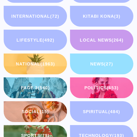
INTERNATIONAL
(72)
KITABI KONA
(3)
LIFESTYLE
(492)
LOCAL NEWS
(264)
NATIONAL
(1963)
NEWS
(27)
PAGE 3
(540)
POLITICS
(653)
SOCIAL
(15)
SPIRITUAL
(484)
SPORTS
(79)
TECHNOLOGY
(193)