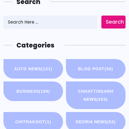
Search
Search
Categories
AUTO NEWS
(121)
BLOG POST
(30)
BUSINESS
(169)
CHHATTISGARH
NEWS
(203)
CHITRAKOOT
(1)
DEORIA NEWS
(53)