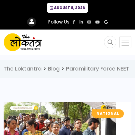
AUGUST 8, 2026
Follow Us
The Loktantra
>
Blog
>
Paramilitary Force NEET
NATIONAL