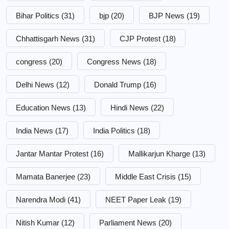
Bihar Politics
(31)
bjp
(20)
BJP News
(19)
Chhattisgarh News
(31)
CJP Protest
(18)
congress
(20)
Congress News
(18)
Delhi News
(12)
Donald Trump
(16)
Education News
(13)
Hindi News
(22)
India News
(17)
India Politics
(18)
Jantar Mantar Protest
(16)
Mallikarjun Kharge
(13)
Mamata Banerjee
(23)
Middle East Crisis
(15)
Narendra Modi
(41)
NEET Paper Leak
(19)
Nitish Kumar
(12)
Parliament News
(20)