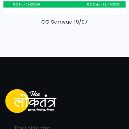
CG Samvad 19/07
The Loktantra