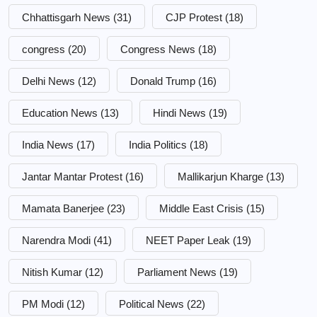
Chhattisgarh News
(31)
CJP Protest
(18)
congress
(20)
Congress News
(18)
Delhi News
(12)
Donald Trump
(16)
Education News
(13)
Hindi News
(19)
India News
(17)
India Politics
(18)
Jantar Mantar Protest
(16)
Mallikarjun Kharge
(13)
Mamata Banerjee
(23)
Middle East Crisis
(15)
Narendra Modi
(41)
NEET Paper Leak
(19)
Nitish Kumar
(12)
Parliament News
(19)
PM Modi
(12)
Political News
(22)