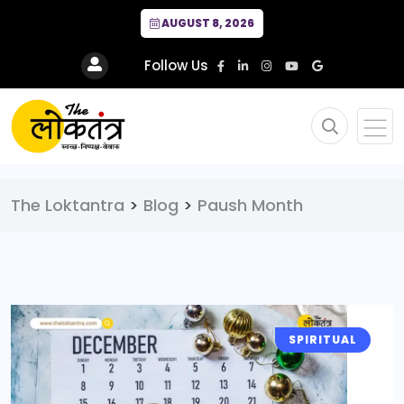
AUGUST 8, 2026
Follow Us
The Loktantra
>
Blog
>
Paush Month
SPIRITUAL