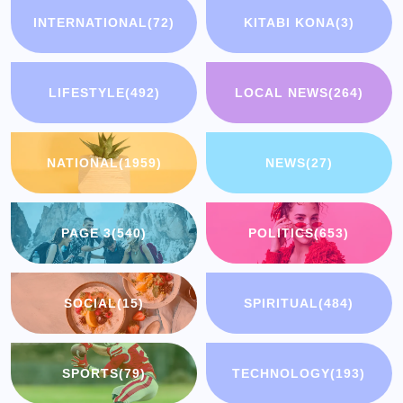
INTERNATIONAL
(72)
KITABI KONA
(3)
LIFESTYLE
(492)
LOCAL NEWS
(264)
NATIONAL
(1959)
NEWS
(27)
PAGE 3
(540)
POLITICS
(653)
SOCIAL
(15)
SPIRITUAL
(484)
SPORTS
(79)
TECHNOLOGY
(193)