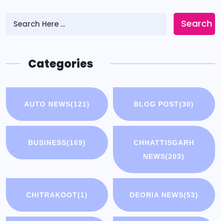
Search
Categories
AUTO NEWS
(121)
BLOG POST
(30)
BUSINESS
(169)
CHHATTISGARH
NEWS
(203)
CHITRAKOOT
(1)
DEORIA NEWS
(53)