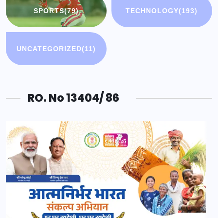
SPORTS
(79)
TECHNOLOGY
(193)
UNCATEGORIZED
(11)
RO. No 13404/ 86