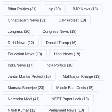
Bihar Politics
(31)
bjp
(20)
BJP News
(18)
Chhattisgarh News
(31)
CJP Protest
(18)
congress
(20)
Congress News
(18)
Delhi News
(12)
Donald Trump
(16)
Education News
(13)
Hindi News
(19)
India News
(17)
India Politics
(18)
Jantar Mantar Protest
(16)
Mallikarjun Kharge
(13)
Mamata Banerjee
(23)
Middle East Crisis
(15)
Narendra Modi
(41)
NEET Paper Leak
(19)
Nitish Kumar
(12)
Parliament News
(19)