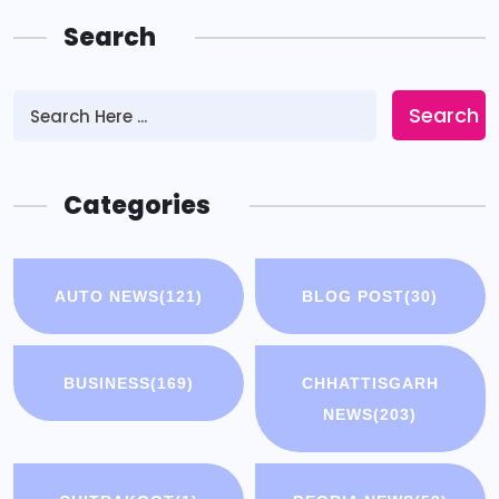
Search
Search
Categories
AUTO NEWS
(121)
BLOG POST
(30)
BUSINESS
(169)
CHHATTISGARH
NEWS
(203)