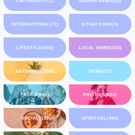
CHITRAKOOT
(1)
DEORIA NEWS
(53)
INTERNATIONAL
(72)
KITABI KONA
(3)
LIFESTYLE
(492)
LOCAL NEWS
(263)
NATIONAL
(1959)
NEWS
(27)
PAGE 3
(540)
POLITICS
(653)
SOCIAL
(15)
SPIRITUAL
(484)