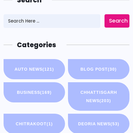
Search
Search
Categories
AUTO NEWS
(121)
BLOG POST
(30)
BUSINESS
(169)
CHHATTISGARH
NEWS
(203)
CHITRAKOOT
(1)
DEORIA NEWS
(53)