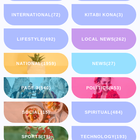
INTERNATIONAL
(72)
KITABI KONA
(3)
LIFESTYLE
(492)
LOCAL NEWS
(262)
NATIONAL
(1959)
NEWS
(27)
PAGE 3
(540)
POLITICS
(653)
SOCIAL
(15)
SPIRITUAL
(484)
SPORTS
(79)
TECHNOLOGY
(193)