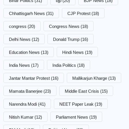
Bihar Politics
(31)
bjp
(20)
BJP News
(18)
Chhattisgarh News
(31)
CJP Protest
(18)
congress
(20)
Congress News
(18)
Delhi News
(12)
Donald Trump
(16)
Education News
(13)
Hindi News
(19)
India News
(17)
India Politics
(18)
Jantar Mantar Protest
(16)
Mallikarjun Kharge
(13)
Mamata Banerjee
(23)
Middle East Crisis
(15)
Narendra Modi
(41)
NEET Paper Leak
(19)
Nitish Kumar
(12)
Parliament News
(19)