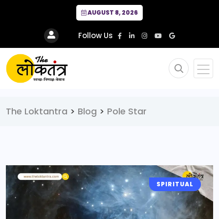
AUGUST 8, 2026
Follow Us
The Loktantra
>
Blog
>
Pole Star
SPIRITUAL