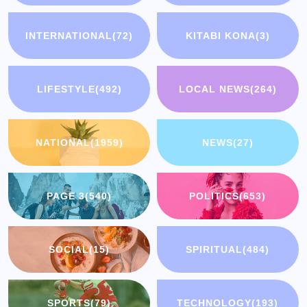
INTERNATIONAL
(72)
KITABI KONA
(3)
LIFESTYLE
(492)
LOCAL NEWS
(264)
NATIONAL
(1959)
NEWS
(27)
PAGE 3
(540)
POLITICS
(653)
SOCIAL
(15)
SPIRITUAL
(484)
SPORTS
(79)
TECHNOLOGY
(193)