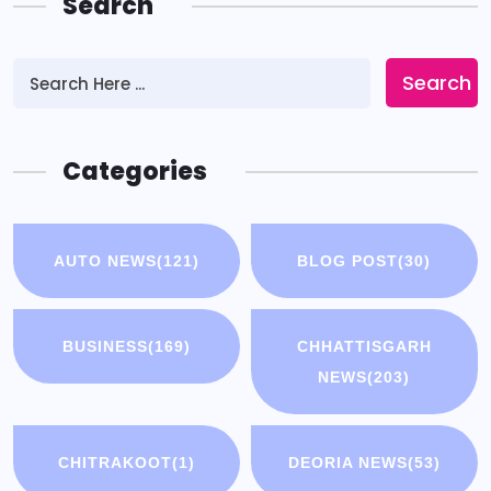
Search
Search
Categories
AUTO NEWS
(121)
BLOG POST
(30)
BUSINESS
(169)
CHHATTISGARH
NEWS
(203)
CHITRAKOOT
(1)
DEORIA NEWS
(53)