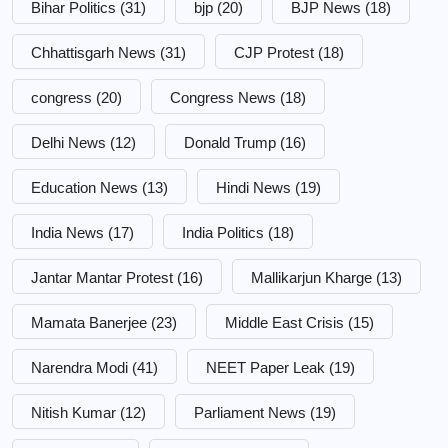
Bihar Politics
(31)
bjp
(20)
BJP News
(18)
Chhattisgarh News
(31)
CJP Protest
(18)
congress
(20)
Congress News
(18)
Delhi News
(12)
Donald Trump
(16)
Education News
(13)
Hindi News
(19)
India News
(17)
India Politics
(18)
Jantar Mantar Protest
(16)
Mallikarjun Kharge
(13)
Mamata Banerjee
(23)
Middle East Crisis
(15)
Narendra Modi
(41)
NEET Paper Leak
(19)
Nitish Kumar
(12)
Parliament News
(19)