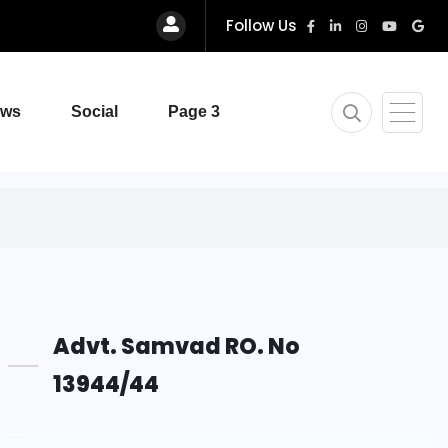
Follow Us
ews
Social
Page 3
Advt. Samvad RO. No
13944/44