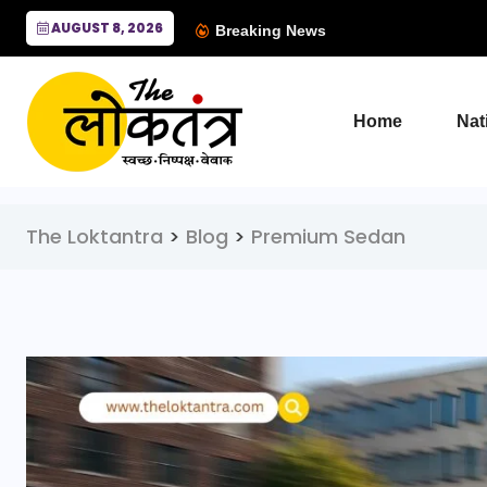
AUGUST 8, 2026
Breaking News
Home
Nat
The Loktantra
>
Blog
>
Premium Sedan