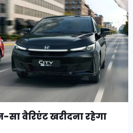
न-सा वैरिएंट खरीदना रहेगा