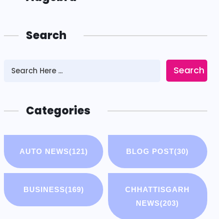
Search
Search
Categories
AUTO NEWS
(121)
BLOG POST
(30)
BUSINESS
(169)
CHHATTISGARH
NEWS
(203)