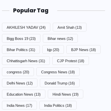
Popular Tag
AKHILESH YADAV
(24)
Amit Shah
(13)
Bigg Boss 19
(23)
Bihar news
(12)
Bihar Politics
(31)
bjp
(20)
BJP News
(18)
Chhattisgarh News
(31)
CJP Protest
(18)
congress
(20)
Congress News
(18)
Delhi News
(12)
Donald Trump
(16)
Education News
(13)
Hindi News
(19)
India News
(17)
India Politics
(18)