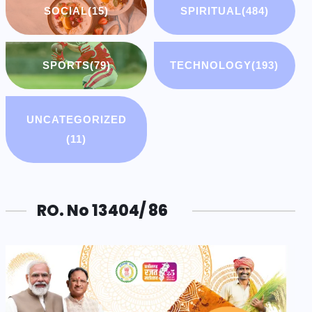
SOCIAL
(15)
SPIRITUAL
(484)
SPORTS
(79)
TECHNOLOGY
(193)
UNCATEGORIZED
(11)
RO. No 13404/ 86