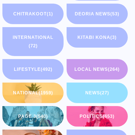
CHITRAKOOT
(1)
DEORIA NEWS
(53)
INTERNATIONAL
KITABI KONA
(3)
(72)
LIFESTYLE
(492)
LOCAL NEWS
(264)
NATIONAL
(1959)
NEWS
(27)
PAGE 3
(540)
POLITICS
(653)