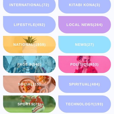
INTERNATIONAL
(72)
KITABI KONA
(3)
LIFESTYLE
(492)
LOCAL NEWS
(264)
NATIONAL
(1959)
NEWS
(27)
PAGE 3
(540)
POLITICS
(653)
SOCIAL
(15)
SPIRITUAL
(484)
SPORTS
(79)
TECHNOLOGY
(193)