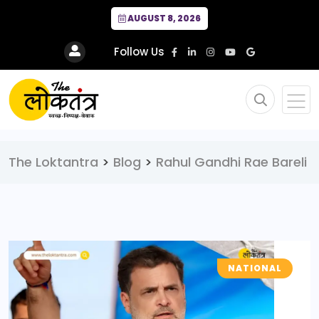
AUGUST 8, 2026
Follow Us
The Loktantra
>
Blog
>
Rahul Gandhi Rae Bareli
NATIONAL