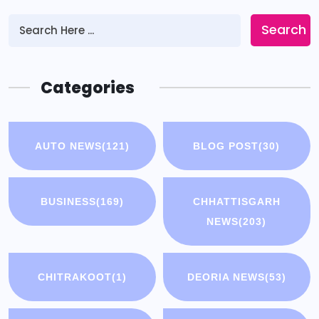
Search
Categories
AUTO NEWS
(121)
BLOG POST
(30)
BUSINESS
(169)
CHHATTISGARH
NEWS
(203)
CHITRAKOOT
(1)
DEORIA NEWS
(53)