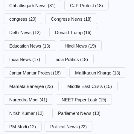
Chhattisgarh News
(31)
CJP Protest
(18)
congress
(20)
Congress News
(18)
Delhi News
(12)
Donald Trump
(16)
Education News
(13)
Hindi News
(19)
India News
(17)
India Politics
(18)
Jantar Mantar Protest
(16)
Mallikarjun Kharge
(13)
Mamata Banerjee
(23)
Middle East Crisis
(15)
Narendra Modi
(41)
NEET Paper Leak
(19)
Nitish Kumar
(12)
Parliament News
(19)
PM Modi
(12)
Political News
(22)