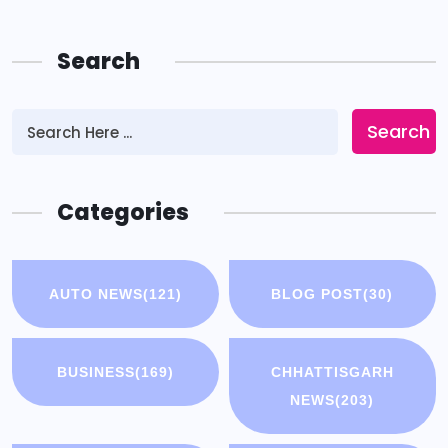
Search
Search
Categories
AUTO NEWS
(121)
BLOG POST
(30)
BUSINESS
(169)
CHHATTISGARH
NEWS
(203)