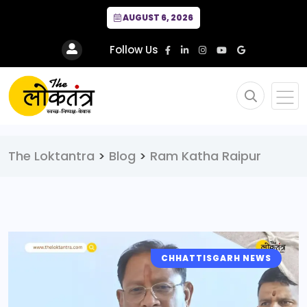
AUGUST 6, 2026
Follow Us
The Loktantra
>
Blog
>
Ram Katha Raipur
CHHATTISGARH NEWS