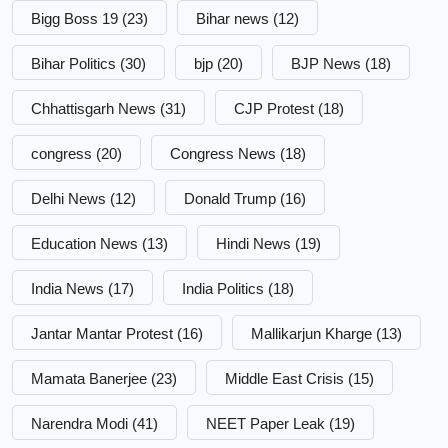
Bigg Boss 19
(23)
Bihar news
(12)
Bihar Politics
(30)
bjp
(20)
BJP News
(18)
Chhattisgarh News
(31)
CJP Protest
(18)
congress
(20)
Congress News
(18)
Delhi News
(12)
Donald Trump
(16)
Education News
(13)
Hindi News
(19)
India News
(17)
India Politics
(18)
Jantar Mantar Protest
(16)
Mallikarjun Kharge
(13)
Mamata Banerjee
(23)
Middle East Crisis
(15)
Narendra Modi
(41)
NEET Paper Leak
(19)