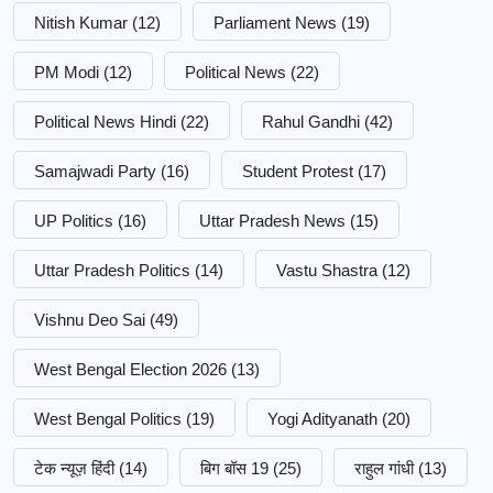
Nitish Kumar
(12)
Parliament News
(19)
PM Modi
(12)
Political News
(22)
Political News Hindi
(22)
Rahul Gandhi
(42)
Samajwadi Party
(16)
Student Protest
(17)
UP Politics
(16)
Uttar Pradesh News
(15)
Uttar Pradesh Politics
(14)
Vastu Shastra
(12)
Vishnu Deo Sai
(49)
West Bengal Election 2026
(13)
West Bengal Politics
(19)
Yogi Adityanath
(20)
टेक न्यूज़ हिंदी
(14)
बिग बॉस 19
(25)
राहुल गांधी
(13)