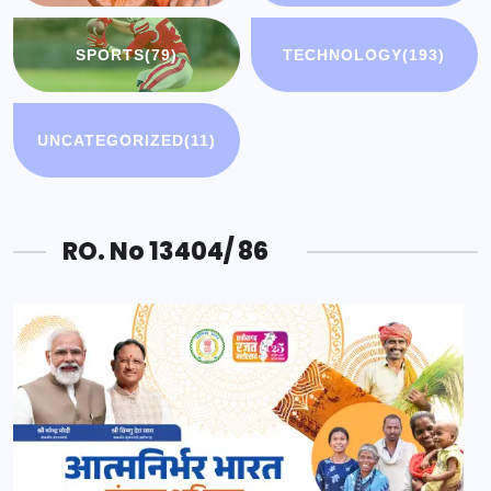
SPORTS
(79)
TECHNOLOGY
(193)
UNCATEGORIZED
(11)
RO. No 13404/ 86