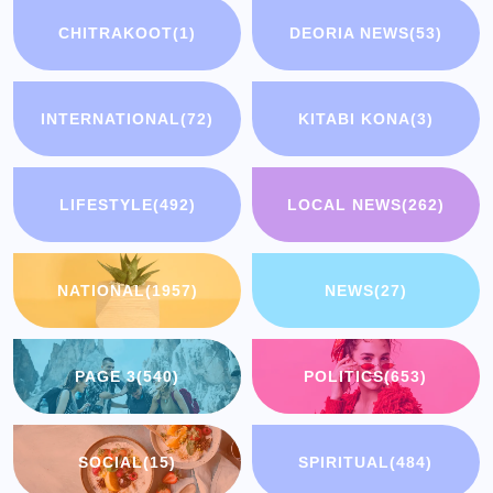
CHITRAKOOT
(1)
DEORIA NEWS
(53)
INTERNATIONAL
(72)
KITABI KONA
(3)
LIFESTYLE
(492)
LOCAL NEWS
(262)
NATIONAL
(1957)
NEWS
(27)
PAGE 3
(540)
POLITICS
(653)
SOCIAL
(15)
SPIRITUAL
(484)