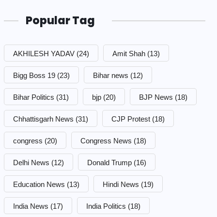
Popular Tag
AKHILESH YADAV
(24)
Amit Shah
(13)
Bigg Boss 19
(23)
Bihar news
(12)
Bihar Politics
(31)
bjp
(20)
BJP News
(18)
Chhattisgarh News
(31)
CJP Protest
(18)
congress
(20)
Congress News
(18)
Delhi News
(12)
Donald Trump
(16)
Education News
(13)
Hindi News
(19)
India News
(17)
India Politics
(18)