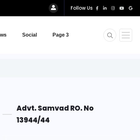
Follow Us
ews
Social
Page 3
Advt. Samvad RO. No
13944/44