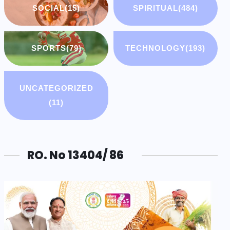
SOCIAL
(15)
SPIRITUAL
(484)
SPORTS
(79)
TECHNOLOGY
(193)
UNCATEGORIZED
(11)
RO. No 13404/ 86