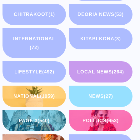
CHITRAKOOT
(1)
DEORIA NEWS
(53)
INTERNATIONAL
KITABI KONA
(3)
(72)
LIFESTYLE
(492)
LOCAL NEWS
(264)
NATIONAL
(1959)
NEWS
(27)
PAGE 3
(540)
POLITICS
(653)