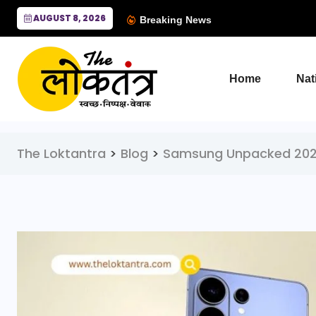
AUGUST 8, 2026
Breaking News
Home
Nat
The Loktantra
>
Blog
>
Samsung Unpacked 20