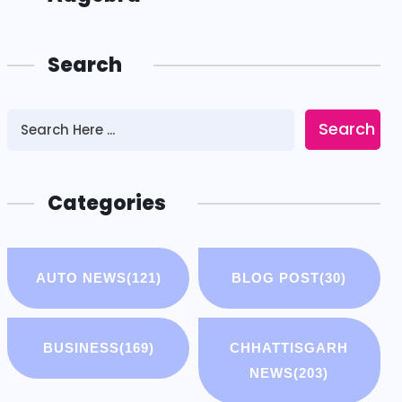
Search
Search
Categories
AUTO NEWS
(121)
BLOG POST
(30)
BUSINESS
(169)
CHHATTISGARH
NEWS
(203)