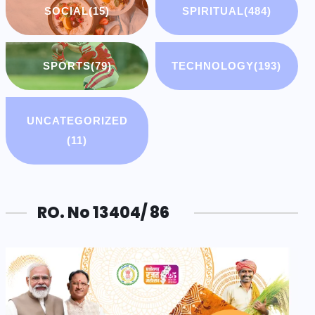
SOCIAL
(15)
SPIRITUAL
(484)
SPORTS
(79)
TECHNOLOGY
(193)
UNCATEGORIZED
(11)
RO. No 13404/ 86