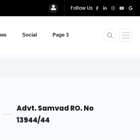
Follow Us
ews
Social
Page 3
Advt. Samvad RO. No
13944/44