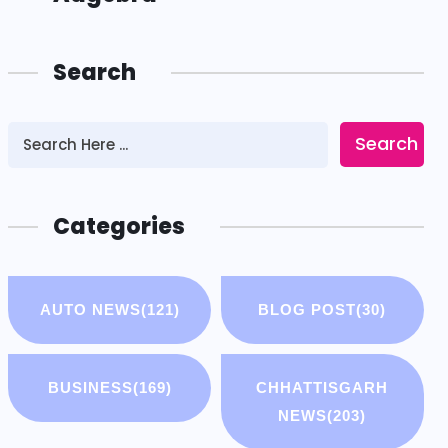
Search
Search
Categories
AUTO NEWS
(121)
BLOG POST
(30)
BUSINESS
(169)
CHHATTISGARH
NEWS
(203)