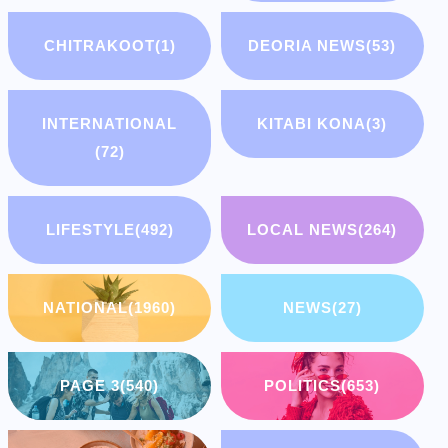
CHITRAKOOT
(1)
DEORIA NEWS
(53)
INTERNATIONAL
KITABI KONA
(3)
(72)
LIFESTYLE
(492)
LOCAL NEWS
(264)
NATIONAL
(1960)
NEWS
(27)
PAGE 3
(540)
POLITICS
(653)