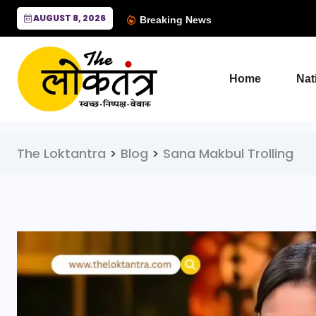
AUGUST 8, 2026
Breaking News
Home
Nat
The Loktantra
>
Blog
>
Sana Makbul Trolling