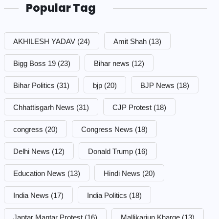
Popular Tag
AKHILESH YADAV
(24)
Amit Shah
(13)
Bigg Boss 19
(23)
Bihar news
(12)
Bihar Politics
(31)
bjp
(20)
BJP News
(18)
Chhattisgarh News
(31)
CJP Protest
(18)
congress
(20)
Congress News
(18)
Delhi News
(12)
Donald Trump
(16)
Education News
(13)
Hindi News
(20)
India News
(17)
India Politics
(18)
Jantar Mantar Protest
(16)
Mallikarjun Kharge
(13)