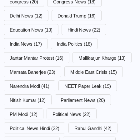
congress
(20)
Congress News
(18)
Delhi News
(12)
Donald Trump
(16)
Education News
(13)
Hindi News
(22)
India News
(17)
India Politics
(18)
Jantar Mantar Protest
(16)
Mallikarjun Kharge
(13)
Mamata Banerjee
(23)
Middle East Crisis
(15)
Narendra Modi
(41)
NEET Paper Leak
(19)
Nitish Kumar
(12)
Parliament News
(20)
PM Modi
(12)
Political News
(22)
Political News Hindi
(22)
Rahul Gandhi
(42)