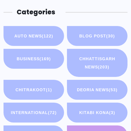
Categories
AUTO NEWS
(122)
BLOG POST
(30)
BUSINESS
(169)
CHHATTISGARH
NEWS
(203)
CHITRAKOOT
(1)
DEORIA NEWS
(53)
INTERNATIONAL
(72)
KITABI KONA
(3)