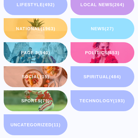
LIFESTYLE
(492)
LOCAL NEWS
(264)
NATIONAL
(1963)
NEWS
(27)
PAGE 3
(540)
POLITICS
(653)
SOCIAL
(15)
SPIRITUAL
(484)
SPORTS
(79)
TECHNOLOGY
(193)
UNCATEGORIZED
(11)