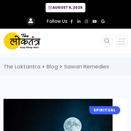
AUGUST 9, 2026
Follow Us
The Loktantra
>
Blog
>
Sawan Remedies
SPIRITUAL