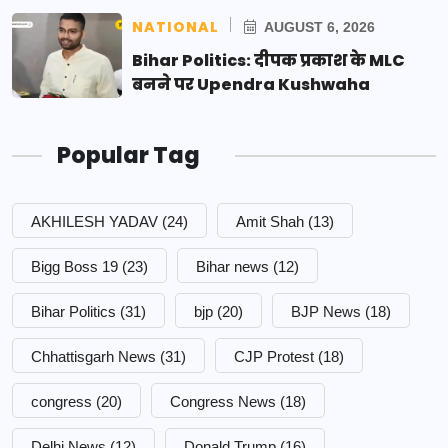
NATIONAL
AUGUST 6, 2026
Bihar Politics: दीपक प्रकाश के MLC
बनने पर Upendra Kushwaha
Popular Tag
AKHILESH YADAV
(24)
Amit Shah
(13)
Bigg Boss 19
(23)
Bihar news
(12)
Bihar Politics
(31)
bjp
(20)
BJP News
(18)
Chhattisgarh News
(31)
CJP Protest
(18)
congress
(20)
Congress News
(18)
Delhi News
(12)
Donald Trump
(16)