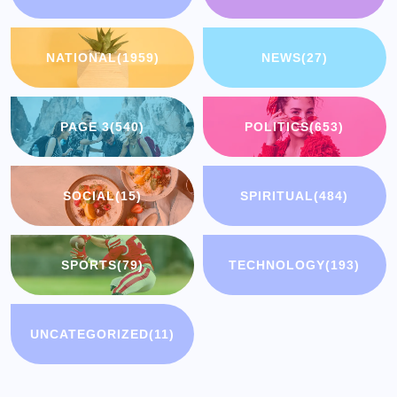
NATIONAL
(1959)
NEWS
(27)
PAGE 3
(540)
POLITICS
(653)
SOCIAL
(15)
SPIRITUAL
(484)
SPORTS
(79)
TECHNOLOGY
(193)
UNCATEGORIZED
(11)