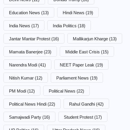
Education News
(13)
Hindi News
(19)
India News
(17)
India Politics
(18)
Jantar Mantar Protest
(16)
Mallikarjun Kharge
(13)
Mamata Banerjee
(23)
Middle East Crisis
(15)
Narendra Modi
(41)
NEET Paper Leak
(19)
Nitish Kumar
(12)
Parliament News
(19)
PM Modi
(12)
Political News
(22)
Political News Hindi
(22)
Rahul Gandhi
(42)
Samajwadi Party
(16)
Student Protest
(17)