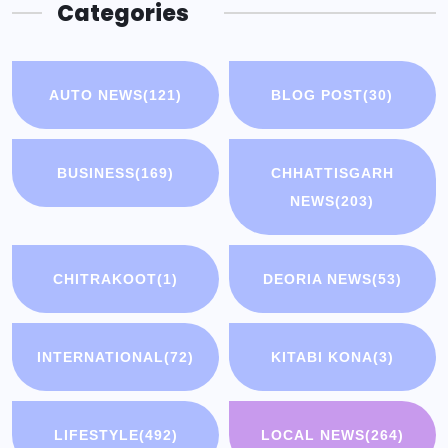
Categories
AUTO NEWS
(121)
BLOG POST
(30)
BUSINESS
(169)
CHHATTISGARH
NEWS
(203)
CHITRAKOOT
(1)
DEORIA NEWS
(53)
INTERNATIONAL
(72)
KITABI KONA
(3)
LIFESTYLE
(492)
LOCAL NEWS
(264)