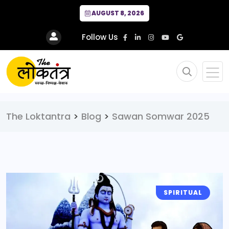
AUGUST 8, 2026
Follow Us
The Loktantra
>
Blog
>
Sawan Somwar 2025
SPIRITUAL