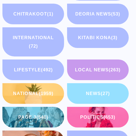
CHITRAKOOT
(1)
DEORIA NEWS
(53)
INTERNATIONAL
KITABI KONA
(3)
(72)
LIFESTYLE
(492)
LOCAL NEWS
(263)
NATIONAL
(1959)
NEWS
(27)
PAGE 3
(540)
POLITICS
(653)