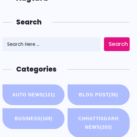
Search
Search
Categories
AUTO NEWS
(121)
BLOG POST
(30)
BUSINESS
(169)
CHHATTISGARH
NEWS
(203)