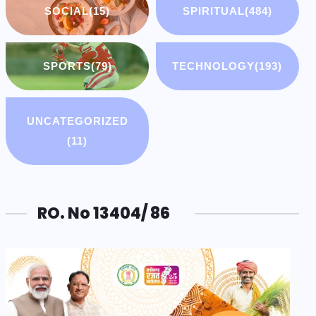
SOCIAL
(15)
SPIRITUAL
(484)
SPORTS
(79)
TECHNOLOGY
(193)
UNCATEGORIZED
(11)
RO. No 13404/ 86