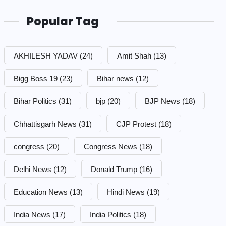
Popular Tag
AKHILESH YADAV
(24)
Amit Shah
(13)
Bigg Boss 19
(23)
Bihar news
(12)
Bihar Politics
(31)
bjp
(20)
BJP News
(18)
Chhattisgarh News
(31)
CJP Protest
(18)
congress
(20)
Congress News
(18)
Delhi News
(12)
Donald Trump
(16)
Education News
(13)
Hindi News
(19)
India News
(17)
India Politics
(18)