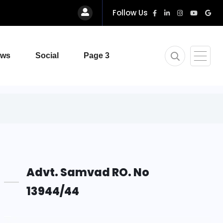
Follow Us
ews
Social
Page 3
Advt. Samvad RO. No
13944/44