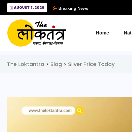
AUGUST 7, 2026
Breaking News
Home
Nat
The Loktantra
>
Blog
>
Silver Price Today