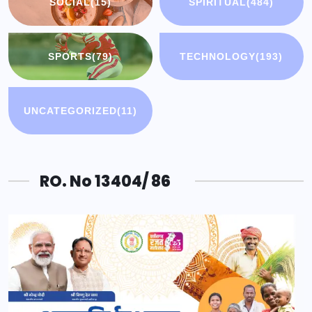
SOCIAL
(15)
SPIRITUAL
(484)
SPORTS
(79)
TECHNOLOGY
(193)
UNCATEGORIZED
(11)
RO. No 13404/ 86