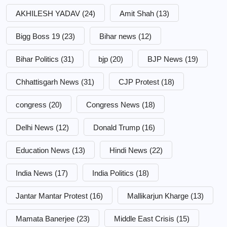
AKHILESH YADAV
(24)
Amit Shah
(13)
Bigg Boss 19
(23)
Bihar news
(12)
Bihar Politics
(31)
bjp
(20)
BJP News
(19)
Chhattisgarh News
(31)
CJP Protest
(18)
congress
(20)
Congress News
(18)
Delhi News
(12)
Donald Trump
(16)
Education News
(13)
Hindi News
(22)
India News
(17)
India Politics
(18)
Jantar Mantar Protest
(16)
Mallikarjun Kharge
(13)
Mamata Banerjee
(23)
Middle East Crisis
(15)