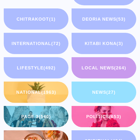
CHITRAKOOT
(1)
DEORIA NEWS
(53)
INTERNATIONAL
(72)
KITABI KONA
(3)
LIFESTYLE
(492)
LOCAL NEWS
(264)
NATIONAL
(1963)
NEWS
(27)
PAGE 3
(540)
POLITICS
(653)