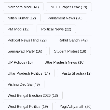
Narendra Modi
(41)
NEET Paper Leak
(19)
Nitish Kumar
(12)
Parliament News
(20)
PM Modi
(12)
Political News
(22)
Political News Hindi
(22)
Rahul Gandhi
(42)
Samajwadi Party
(16)
Student Protest
(18)
UP Politics
(16)
Uttar Pradesh News
(16)
Uttar Pradesh Politics
(14)
Vastu Shastra
(12)
Vishnu Deo Sai
(49)
West Bengal Election 2026
(13)
West Bengal Politics
(19)
Yogi Adityanath
(20)