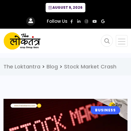
AUGUST 9, 2026
Follow Us
The Loktantra
>
Blog
>
Stock Market Crash
BUSINESS