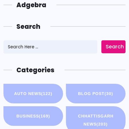
Adgebra
Search
Search
Categories
AUTO NEWS
(122)
BLOG POST
(30)
BUSINESS
(169)
CHHATTISGARH
NEWS
(203)