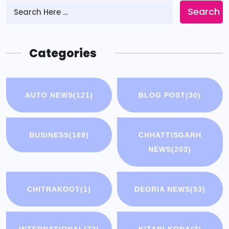
Search
Categories
AUTO NEWS
(121)
BLOG POST
(30)
BUSINESS
(169)
CHHATTISGARH
NEWS
(203)
CHITRAKOOT
(1)
DEORIA NEWS
(53)
INTERNATIONAL
(72)
KITABI KONA
(3)