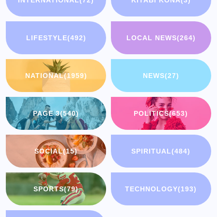
LIFESTYLE
(492)
LOCAL NEWS
(264)
NATIONAL
(1959)
NEWS
(27)
PAGE 3
(540)
POLITICS
(653)
SOCIAL
(15)
SPIRITUAL
(484)
SPORTS
(79)
TECHNOLOGY
(193)