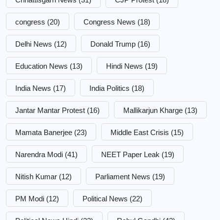
congress
(20)
Congress News
(18)
Delhi News
(12)
Donald Trump
(16)
Education News
(13)
Hindi News
(19)
India News
(17)
India Politics
(18)
Jantar Mantar Protest
(16)
Mallikarjun Kharge
(13)
Mamata Banerjee
(23)
Middle East Crisis
(15)
Narendra Modi
(41)
NEET Paper Leak
(19)
Nitish Kumar
(12)
Parliament News
(19)
PM Modi
(12)
Political News
(22)