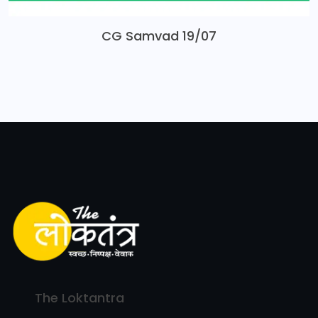
CG Samvad 19/07
The Loktantra