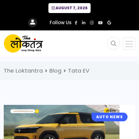
AUGUST 7, 2026
Follow Us
The Loktantra
>
Blog
>
Tata EV
AUTO NEWS