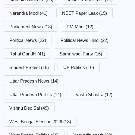
Narendra Modi
(41)
NEET Paper Leak
(19)
Parliament News
(18)
PM Modi
(12)
Political News
(22)
Political News Hindi
(22)
Rahul Gandhi
(41)
Samajwadi Party
(16)
Student Protest
(16)
UP Politics
(16)
Uttar Pradesh News
(14)
Uttar Pradesh Politics
(14)
Vastu Shastra
(12)
Vishnu Deo Sai
(49)
West Bengal Election 2026
(13)