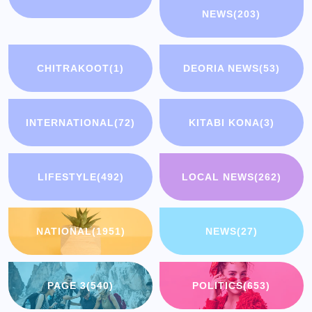
NEWS
(203)
CHITRAKOOT
(1)
DEORIA NEWS
(53)
INTERNATIONAL
(72)
KITABI KONA
(3)
LIFESTYLE
(492)
LOCAL NEWS
(262)
NATIONAL
(1951)
NEWS
(27)
PAGE 3
(540)
POLITICS
(653)