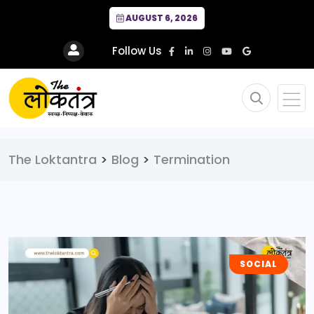
AUGUST 6, 2026
Follow Us
The Loktantra
>
Blog
>
Termination
SOCIAL