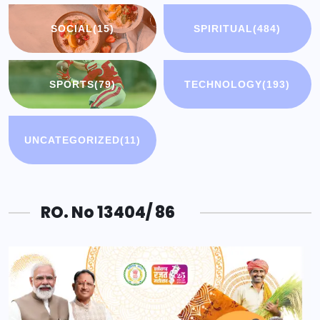
SOCIAL
(15)
SPIRITUAL
(484)
SPORTS
(79)
TECHNOLOGY
(193)
UNCATEGORIZED
(11)
RO. No 13404/ 86