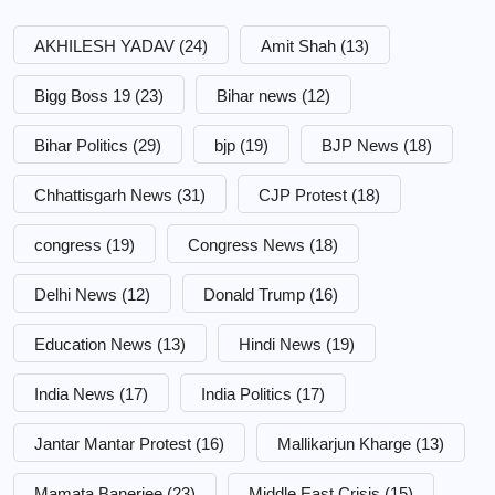
AKHILESH YADAV
(24)
Amit Shah
(13)
Bigg Boss 19
(23)
Bihar news
(12)
Bihar Politics
(29)
bjp
(19)
BJP News
(18)
Chhattisgarh News
(31)
CJP Protest
(18)
congress
(19)
Congress News
(18)
Delhi News
(12)
Donald Trump
(16)
Education News
(13)
Hindi News
(19)
India News
(17)
India Politics
(17)
Jantar Mantar Protest
(16)
Mallikarjun Kharge
(13)
Mamata Banerjee
(23)
Middle East Crisis
(15)