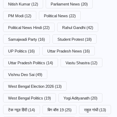
Nitish Kumar
(12)
Parliament News
(20)
PM Modi
(12)
Political News
(22)
Political News Hindi
(22)
Rahul Gandhi
(42)
Samajwadi Party
(16)
Student Protest
(18)
UP Politics
(16)
Uttar Pradesh News
(16)
Uttar Pradesh Politics
(14)
Vastu Shastra
(12)
Vishnu Deo Sai
(49)
West Bengal Election 2026
(13)
West Bengal Politics
(19)
Yogi Adityanath
(20)
टेक न्यूज़ हिंदी
(14)
बिग बॉस 19
(25)
राहुल गांधी
(13)