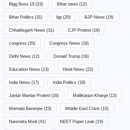
Bigg Boss 19
(23)
Bihar news
(12)
Bihar Politics
(31)
bjp
(20)
BJP News
(19)
Chhattisgarh News
(31)
CJP Protest
(18)
congress
(20)
Congress News
(18)
Delhi News
(12)
Donald Trump
(16)
Education News
(13)
Hindi News
(22)
India News
(17)
India Politics
(18)
Jantar Mantar Protest
(16)
Mallikarjun Kharge
(13)
Mamata Banerjee
(23)
Middle East Crisis
(15)
Narendra Modi
(41)
NEET Paper Leak
(19)