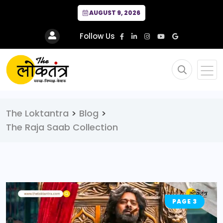
AUGUST 9, 2026
Follow Us
The Loktantra
>
Blog
>
The Raja Saab Collection
PAGE 3