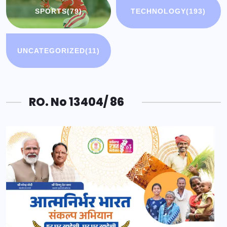
SPORTS
(79)
TECHNOLOGY
(193)
UNCATEGORIZED
(11)
RO. No 13404/ 86