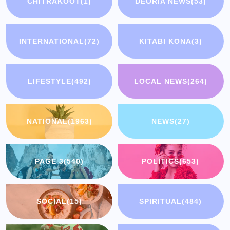
CHITRAKOOT
(1)
DEORIA NEWS
(53)
INTERNATIONAL
(72)
KITABI KONA
(3)
LIFESTYLE
(492)
LOCAL NEWS
(264)
NATIONAL
(1963)
NEWS
(27)
PAGE 3
(540)
POLITICS
(653)
SOCIAL
(15)
SPIRITUAL
(484)