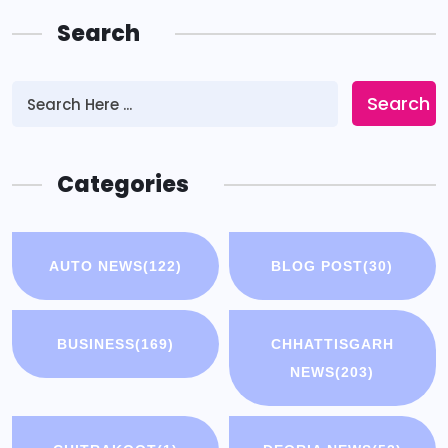
Search
Search
Categories
AUTO NEWS
(122)
BLOG POST
(30)
BUSINESS
(169)
CHHATTISGARH
NEWS
(203)