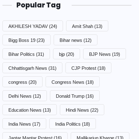
Popular Tag
AKHILESH YADAV
(24)
Amit Shah
(13)
Bigg Boss 19
(23)
Bihar news
(12)
Bihar Politics
(31)
bjp
(20)
BJP News
(19)
Chhattisgarh News
(31)
CJP Protest
(18)
congress
(20)
Congress News
(18)
Delhi News
(12)
Donald Trump
(16)
Education News
(13)
Hindi News
(22)
India News
(17)
India Politics
(18)
Jantar Mantar Protest
(16)
Mallikarjun Kharge
(13)