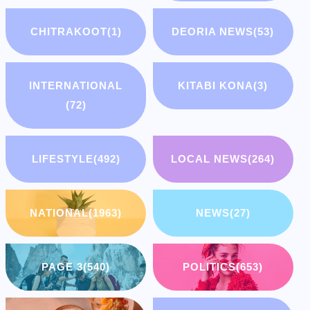
CHITRAKOOT
(1)
DEORIA NEWS
(53)
INTERNATIONAL
KITABI KONA
(3)
(72)
LIFESTYLE
(492)
LOCAL NEWS
(264)
NATIONAL
(1963)
NEWS
(27)
PAGE 3
(540)
POLITICS
(653)