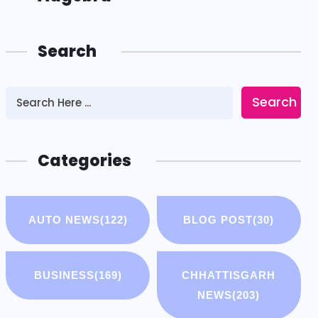
Search
Search
Categories
AUTO NEWS
(122)
BLOG POST
(30)
BUSINESS
(169)
CHHATTISGARH
NEWS
(203)