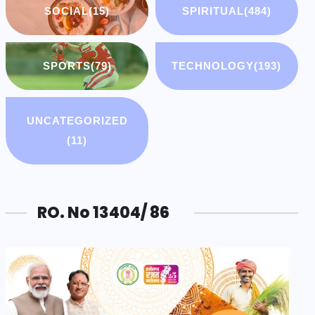
SOCIAL
(15)
SPIRITUAL
(484)
SPORTS
(79)
TECHNOLOGY
(193)
UNCATEGORIZED
(11)
RO. No 13404/ 86