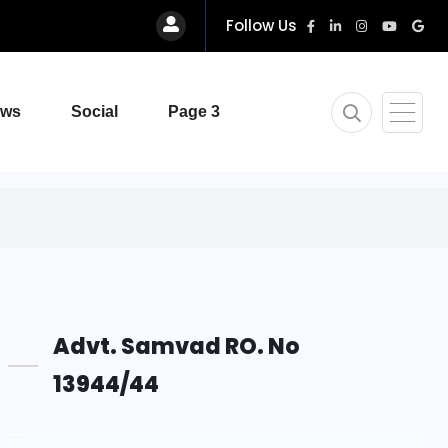
Follow Us
ews
Social
Page 3
Advt. Samvad RO. No
13944/44