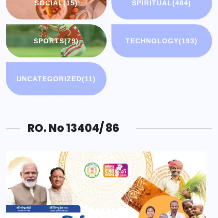
SOCIAL
(15)
SPIRITUAL
(484)
SPORTS
(79)
TECHNOLOGY
(193)
UNCATEGORIZED
(11)
RO. No 13404/ 86