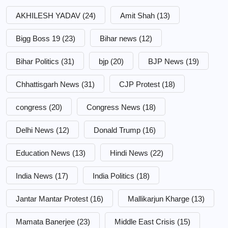
AKHILESH YADAV
(24)
Amit Shah
(13)
Bigg Boss 19
(23)
Bihar news
(12)
Bihar Politics
(31)
bjp
(20)
BJP News
(19)
Chhattisgarh News
(31)
CJP Protest
(18)
congress
(20)
Congress News
(18)
Delhi News
(12)
Donald Trump
(16)
Education News
(13)
Hindi News
(22)
India News
(17)
India Politics
(18)
Jantar Mantar Protest
(16)
Mallikarjun Kharge
(13)
Mamata Banerjee
(23)
Middle East Crisis
(15)