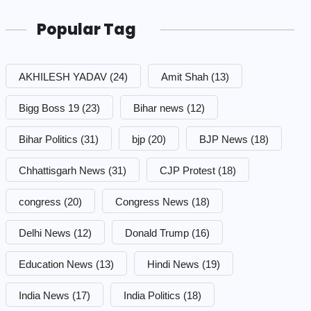
Popular Tag
AKHILESH YADAV
(24)
Amit Shah
(13)
Bigg Boss 19
(23)
Bihar news
(12)
Bihar Politics
(31)
bjp
(20)
BJP News
(18)
Chhattisgarh News
(31)
CJP Protest
(18)
congress
(20)
Congress News
(18)
Delhi News
(12)
Donald Trump
(16)
Education News
(13)
Hindi News
(19)
India News
(17)
India Politics
(18)