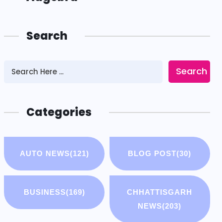
Search
Search
Categories
AUTO NEWS
(121)
BLOG POST
(30)
BUSINESS
(169)
CHHATTISGARH
NEWS
(203)