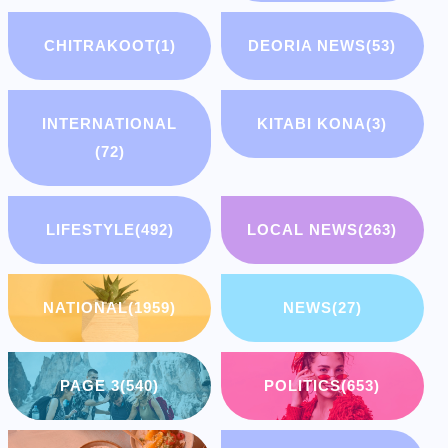
CHITRAKOOT
(1)
DEORIA NEWS
(53)
INTERNATIONAL
KITABI KONA
(3)
(72)
LIFESTYLE
(492)
LOCAL NEWS
(263)
NATIONAL
(1959)
NEWS
(27)
PAGE 3
(540)
POLITICS
(653)