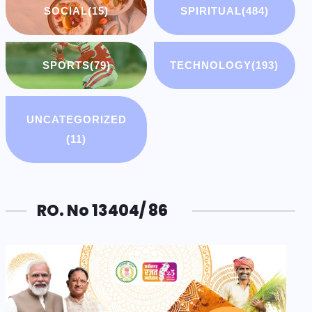
SOCIAL
(15)
SPIRITUAL
(484)
SPORTS
(79)
TECHNOLOGY
(193)
UNCATEGORIZED
(11)
RO. No 13404/ 86