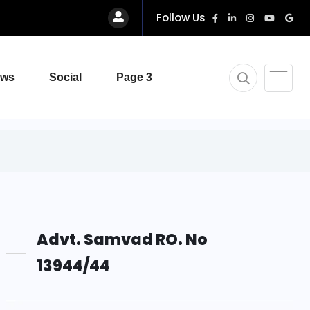
Follow Us
ews
Social
Page 3
Advt. Samvad RO. No
13944/44