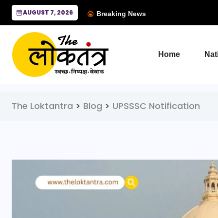
AUGUST 7, 2026
Breaking News
Home
Nat
The Loktantra
>
Blog
>
UPSSSC Notification