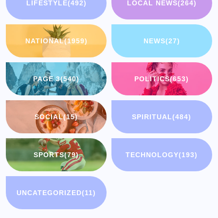
LIFESTYLE
(492)
LOCAL NEWS
(264)
NATIONAL
(1959)
NEWS
(27)
PAGE 3
(540)
POLITICS
(653)
SOCIAL
(15)
SPIRITUAL
(484)
SPORTS
(79)
TECHNOLOGY
(193)
UNCATEGORIZED
(11)