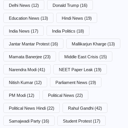
Delhi News
(12)
Donald Trump
(16)
Education News
(13)
Hindi News
(19)
India News
(17)
India Politics
(18)
Jantar Mantar Protest
(16)
Mallikarjun Kharge
(13)
Mamata Banerjee
(23)
Middle East Crisis
(15)
Narendra Modi
(41)
NEET Paper Leak
(19)
Nitish Kumar
(12)
Parliament News
(19)
PM Modi
(12)
Political News
(22)
Political News Hindi
(22)
Rahul Gandhi
(42)
Samajwadi Party
(16)
Student Protest
(17)