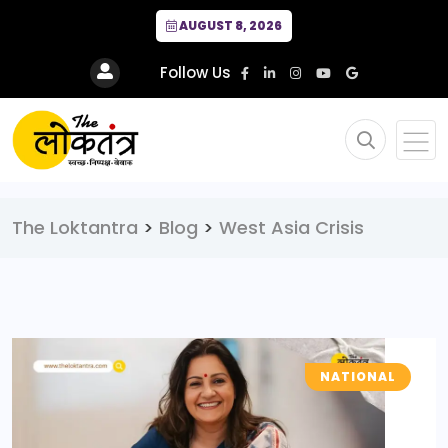
AUGUST 8, 2026
Follow Us
The Loktantra
>
Blog
>
West Asia Crisis
NATIONAL