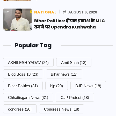
NATIONAL
AUGUST 6, 2026
Bihar Politics: दीपक प्रकाश के MLC
बनने पर Upendra Kushwaha
Popular Tag
AKHILESH YADAV
(24)
Amit Shah
(13)
Bigg Boss 19
(23)
Bihar news
(12)
Bihar Politics
(31)
bjp
(20)
BJP News
(18)
Chhattisgarh News
(31)
CJP Protest
(18)
congress
(20)
Congress News
(18)