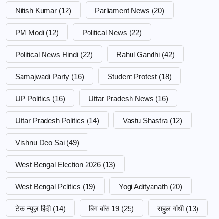
Nitish Kumar
(12)
Parliament News
(20)
PM Modi
(12)
Political News
(22)
Political News Hindi
(22)
Rahul Gandhi
(42)
Samajwadi Party
(16)
Student Protest
(18)
UP Politics
(16)
Uttar Pradesh News
(16)
Uttar Pradesh Politics
(14)
Vastu Shastra
(12)
Vishnu Deo Sai
(49)
West Bengal Election 2026
(13)
West Bengal Politics
(19)
Yogi Adityanath
(20)
टेक न्यूज़ हिंदी
(14)
बिग बॉस 19
(25)
राहुल गांधी
(13)