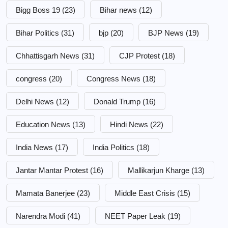
Bigg Boss 19
(23)
Bihar news
(12)
Bihar Politics
(31)
bjp
(20)
BJP News
(19)
Chhattisgarh News
(31)
CJP Protest
(18)
congress
(20)
Congress News
(18)
Delhi News
(12)
Donald Trump
(16)
Education News
(13)
Hindi News
(22)
India News
(17)
India Politics
(18)
Jantar Mantar Protest
(16)
Mallikarjun Kharge
(13)
Mamata Banerjee
(23)
Middle East Crisis
(15)
Narendra Modi
(41)
NEET Paper Leak
(19)