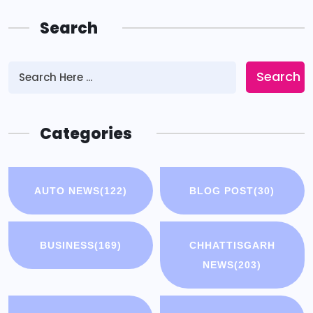
Search
Search
Categories
AUTO NEWS
(122)
BLOG POST
(30)
BUSINESS
(169)
CHHATTISGARH
NEWS
(203)