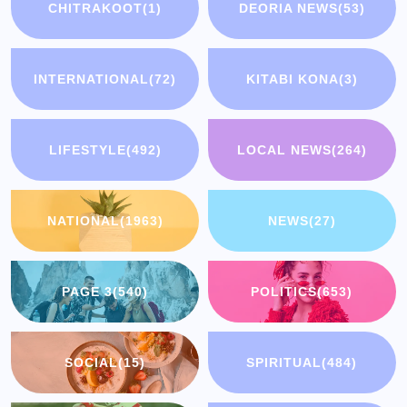
CHITRAKOOT
(1)
DEORIA NEWS
(53)
INTERNATIONAL
(72)
KITABI KONA
(3)
LIFESTYLE
(492)
LOCAL NEWS
(264)
NATIONAL
(1963)
NEWS
(27)
PAGE 3
(540)
POLITICS
(653)
SOCIAL
(15)
SPIRITUAL
(484)