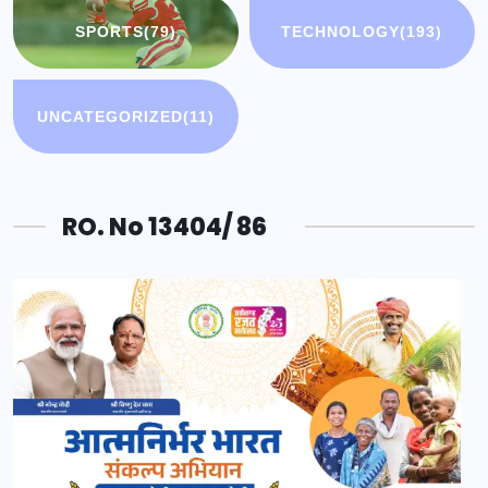
SPORTS
(79)
TECHNOLOGY
(193)
UNCATEGORIZED
(11)
RO. No 13404/ 86