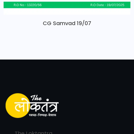
CG Samvad 19/07
The Loktantra