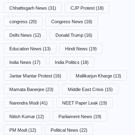
Chhattisgarh News
(31)
CJP Protest
(18)
congress
(20)
Congress News
(18)
Delhi News
(12)
Donald Trump
(16)
Education News
(13)
Hindi News
(19)
India News
(17)
India Politics
(18)
Jantar Mantar Protest
(16)
Mallikarjun Kharge
(13)
Mamata Banerjee
(23)
Middle East Crisis
(15)
Narendra Modi
(41)
NEET Paper Leak
(19)
Nitish Kumar
(12)
Parliament News
(19)
PM Modi
(12)
Political News
(22)