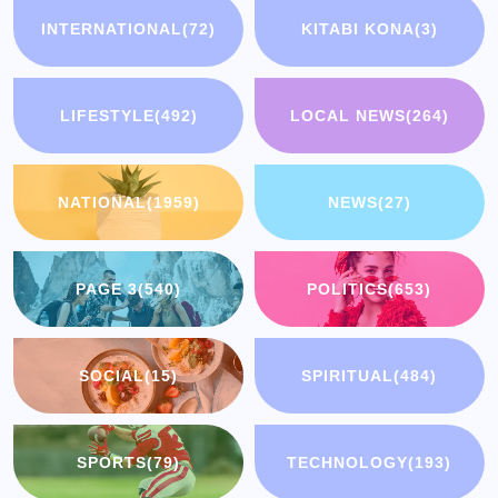
INTERNATIONAL
(72)
KITABI KONA
(3)
LIFESTYLE
(492)
LOCAL NEWS
(264)
NATIONAL
(1959)
NEWS
(27)
PAGE 3
(540)
POLITICS
(653)
SOCIAL
(15)
SPIRITUAL
(484)
SPORTS
(79)
TECHNOLOGY
(193)