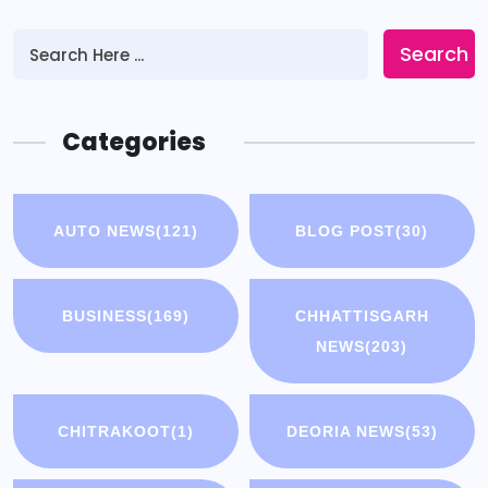
Search
Categories
AUTO NEWS
(121)
BLOG POST
(30)
BUSINESS
(169)
CHHATTISGARH
NEWS
(203)
CHITRAKOOT
(1)
DEORIA NEWS
(53)