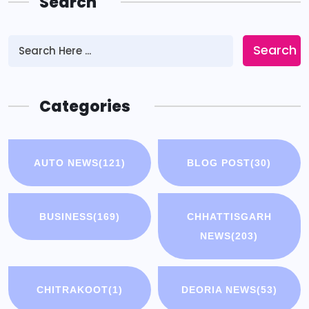
Search
Search
Categories
AUTO NEWS
(121)
BLOG POST
(30)
BUSINESS
(169)
CHHATTISGARH
NEWS
(203)
CHITRAKOOT
(1)
DEORIA NEWS
(53)