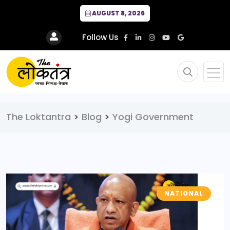
AUGUST 8, 2026
Follow Us
The Loktantra
>
Blog
>
Yogi Government
NATIONAL