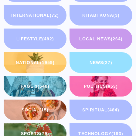
INTERNATIONAL
(72)
KITABI KONA
(3)
LIFESTYLE
(492)
LOCAL NEWS
(264)
NATIONAL
(1959)
NEWS
(27)
PAGE 3
(540)
POLITICS
(653)
SOCIAL
(15)
SPIRITUAL
(484)
SPORTS
(79)
TECHNOLOGY
(193)