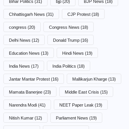
Bihar Politics
(31)
bjp
(20)
BJP News
(18)
Chhattisgarh News
(31)
CJP Protest
(18)
congress
(20)
Congress News
(18)
Delhi News
(12)
Donald Trump
(16)
Education News
(13)
Hindi News
(19)
India News
(17)
India Politics
(18)
Jantar Mantar Protest
(16)
Mallikarjun Kharge
(13)
Mamata Banerjee
(23)
Middle East Crisis
(15)
Narendra Modi
(41)
NEET Paper Leak
(19)
Nitish Kumar
(12)
Parliament News
(19)