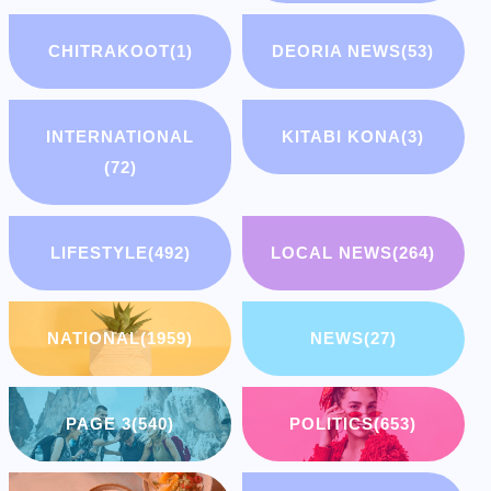
CHITRAKOOT
(1)
DEORIA NEWS
(53)
INTERNATIONAL
KITABI KONA
(3)
(72)
LIFESTYLE
(492)
LOCAL NEWS
(264)
NATIONAL
(1959)
NEWS
(27)
PAGE 3
(540)
POLITICS
(653)