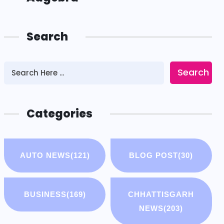
Search
Search
Categories
AUTO NEWS
(121)
BLOG POST
(30)
BUSINESS
(169)
CHHATTISGARH
NEWS
(203)