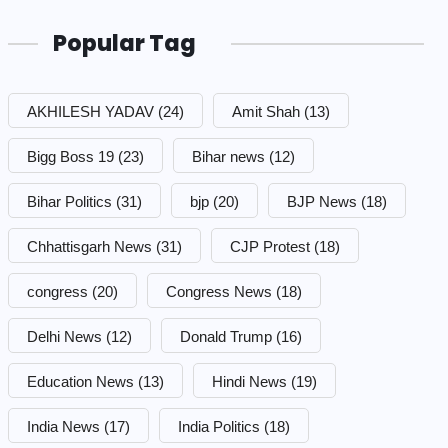
Popular Tag
AKHILESH YADAV
(24)
Amit Shah
(13)
Bigg Boss 19
(23)
Bihar news
(12)
Bihar Politics
(31)
bjp
(20)
BJP News
(18)
Chhattisgarh News
(31)
CJP Protest
(18)
congress
(20)
Congress News
(18)
Delhi News
(12)
Donald Trump
(16)
Education News
(13)
Hindi News
(19)
India News
(17)
India Politics
(18)