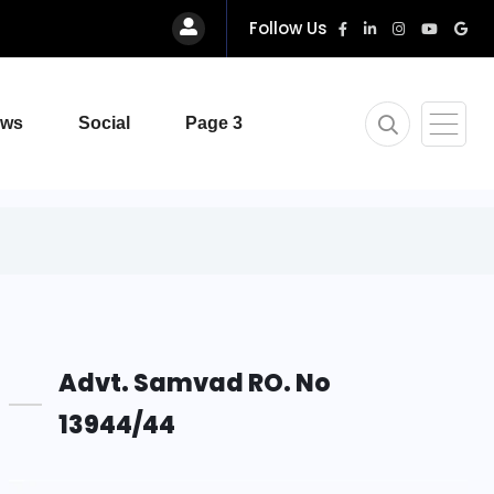
Follow Us
ews
Social
Page 3
Advt. Samvad RO. No
13944/44