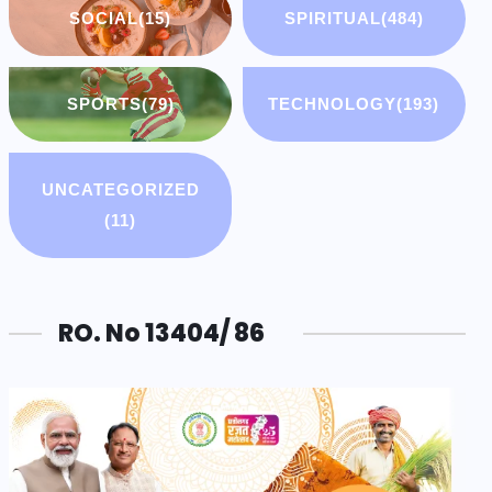
SOCIAL
(15)
SPIRITUAL
(484)
SPORTS
(79)
TECHNOLOGY
(193)
UNCATEGORIZED
(11)
RO. No 13404/ 86