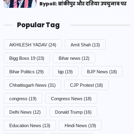
Bypoll: बांकीपुर और दतिया उपचुनाव पर
Popular Tag
AKHILESH YADAV
(24)
Amit Shah
(13)
Bigg Boss 19
(23)
Bihar news
(12)
Bihar Politics
(29)
bjp
(19)
BJP News
(18)
Chhattisgarh News
(31)
CJP Protest
(18)
congress
(19)
Congress News
(18)
Delhi News
(12)
Donald Trump
(16)
Education News
(13)
Hindi News
(19)