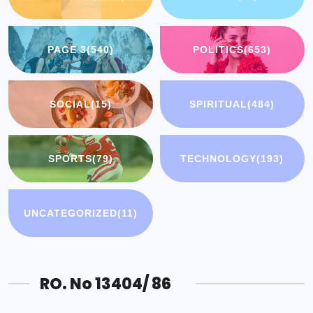
PAGE 3
(540)
POLITICS
(653)
SOCIAL
(15)
SPIRITUAL
(484)
SPORTS
(79)
TECHNOLOGY
(193)
UNCATEGORIZED
(11)
RO. No 13404/ 86