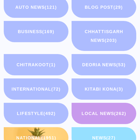
AUTO NEWS
(121)
BLOG POST
(29)
BUSINESS
(169)
CHHATTISGARH
NEWS
(203)
CHITRAKOOT
(1)
DEORIA NEWS
(53)
INTERNATIONAL
(72)
KITABI KONA
(3)
LIFESTYLE
(492)
LOCAL NEWS
(262)
NATIONAL
(1951)
NEWS
(27)