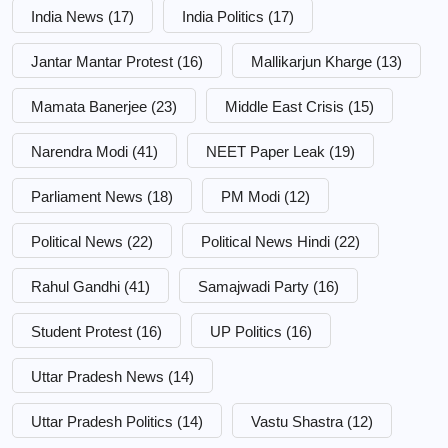
India News
(17)
India Politics
(17)
Jantar Mantar Protest
(16)
Mallikarjun Kharge
(13)
Mamata Banerjee
(23)
Middle East Crisis
(15)
Narendra Modi
(41)
NEET Paper Leak
(19)
Parliament News
(18)
PM Modi
(12)
Political News
(22)
Political News Hindi
(22)
Rahul Gandhi
(41)
Samajwadi Party
(16)
Student Protest
(16)
UP Politics
(16)
Uttar Pradesh News
(14)
Uttar Pradesh Politics
(14)
Vastu Shastra
(12)