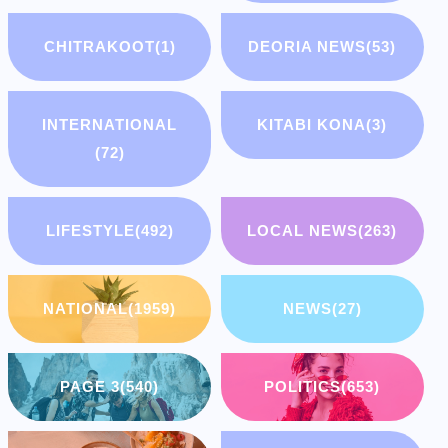
CHITRAKOOT
(1)
DEORIA NEWS
(53)
INTERNATIONAL
KITABI KONA
(3)
(72)
LIFESTYLE
(492)
LOCAL NEWS
(263)
NATIONAL
(1959)
NEWS
(27)
PAGE 3
(540)
POLITICS
(653)