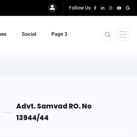
Follow Us
ews
Social
Page 3
Advt. Samvad RO. No
13944/44