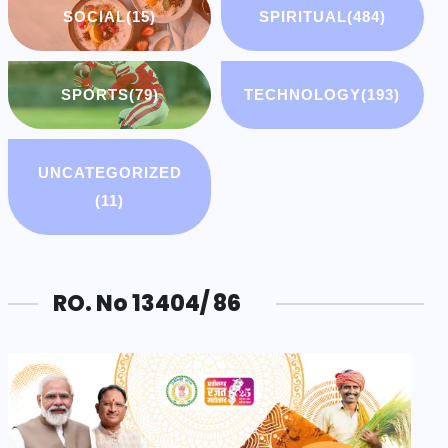
SOCIAL
(15)
SPIRITUAL
(484)
SPORTS
(79)
TECHNOLOGY
(193)
UNCATEGORIZED
(11)
RO. No 13404/ 86