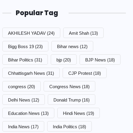
Popular Tag
AKHILESH YADAV
(24)
Amit Shah
(13)
Bigg Boss 19
(23)
Bihar news
(12)
Bihar Politics
(31)
bjp
(20)
BJP News
(18)
Chhattisgarh News
(31)
CJP Protest
(18)
congress
(20)
Congress News
(18)
Delhi News
(12)
Donald Trump
(16)
Education News
(13)
Hindi News
(19)
India News
(17)
India Politics
(18)