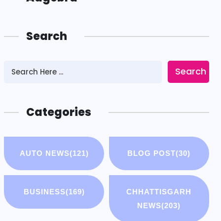
Search
Search
Categories
AUTO NEWS
(121)
BLOG POST
(30)
BUSINESS
(169)
CHHATTISGARH
NEWS
(203)