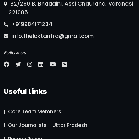
B2/280 B, Bhadaini, Assi Chauraha, Varanasi
- 221005
+919984171234
info.theloktantra@gmail.com
Follow us
Useful Links
Core Team Members
Our Journalists – Uttar Pradesh
Privacy Policy