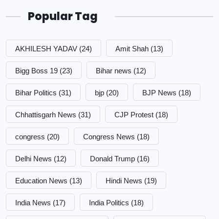
Popular Tag
AKHILESH YADAV
(24)
Amit Shah
(13)
Bigg Boss 19
(23)
Bihar news
(12)
Bihar Politics
(31)
bjp
(20)
BJP News
(18)
Chhattisgarh News
(31)
CJP Protest
(18)
congress
(20)
Congress News
(18)
Delhi News
(12)
Donald Trump
(16)
Education News
(13)
Hindi News
(19)
India News
(17)
India Politics
(18)