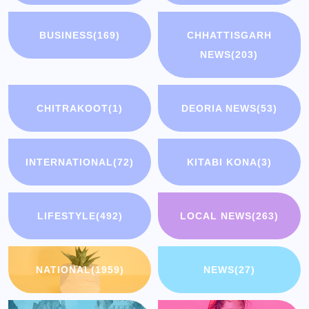
BUSINESS
(169)
CHHATTISGARH
NEWS
(203)
CHITRAKOOT
(1)
DEORIA NEWS
(53)
INTERNATIONAL
(72)
KITABI KONA
(3)
LIFESTYLE
(492)
LOCAL NEWS
(263)
NATIONAL
(1959)
NEWS
(27)