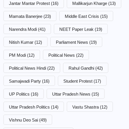
Jantar Mantar Protest
(16)
Mallikarjun Kharge
(13)
Mamata Banerjee
(23)
Middle East Crisis
(15)
Narendra Modi
(41)
NEET Paper Leak
(19)
Nitish Kumar
(12)
Parliament News
(19)
PM Modi
(12)
Political News
(22)
Political News Hindi
(22)
Rahul Gandhi
(42)
Samajwadi Party
(16)
Student Protest
(17)
UP Politics
(16)
Uttar Pradesh News
(15)
Uttar Pradesh Politics
(14)
Vastu Shastra
(12)
Vishnu Deo Sai
(49)