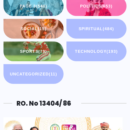
PAGE 3
(540)
POLITICS
(653)
SOCIAL
(15)
SPIRITUAL
(484)
SPORTS
(79)
TECHNOLOGY
(193)
UNCATEGORIZED
(11)
RO. No 13404/ 86