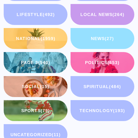
LIFESTYLE
(492)
LOCAL NEWS
(264)
NATIONAL
(1959)
NEWS
(27)
PAGE 3
(540)
POLITICS
(653)
SOCIAL
(15)
SPIRITUAL
(484)
SPORTS
(79)
TECHNOLOGY
(193)
UNCATEGORIZED
(11)