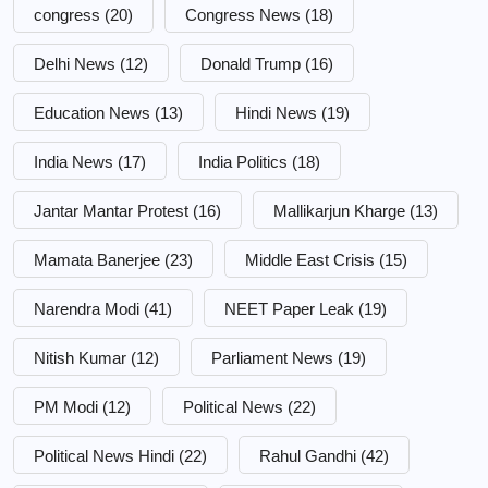
congress
(20)
Congress News
(18)
Delhi News
(12)
Donald Trump
(16)
Education News
(13)
Hindi News
(19)
India News
(17)
India Politics
(18)
Jantar Mantar Protest
(16)
Mallikarjun Kharge
(13)
Mamata Banerjee
(23)
Middle East Crisis
(15)
Narendra Modi
(41)
NEET Paper Leak
(19)
Nitish Kumar
(12)
Parliament News
(19)
PM Modi
(12)
Political News
(22)
Political News Hindi
(22)
Rahul Gandhi
(42)