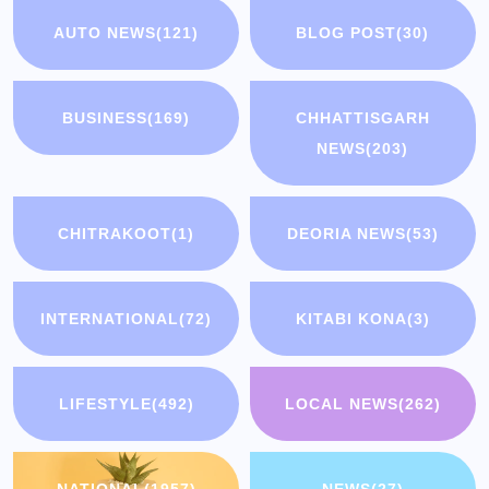
AUTO NEWS
(121)
BLOG POST
(30)
BUSINESS
(169)
CHHATTISGARH
NEWS
(203)
CHITRAKOOT
(1)
DEORIA NEWS
(53)
INTERNATIONAL
(72)
KITABI KONA
(3)
LIFESTYLE
(492)
LOCAL NEWS
(262)
NATIONAL
(1957)
NEWS
(27)