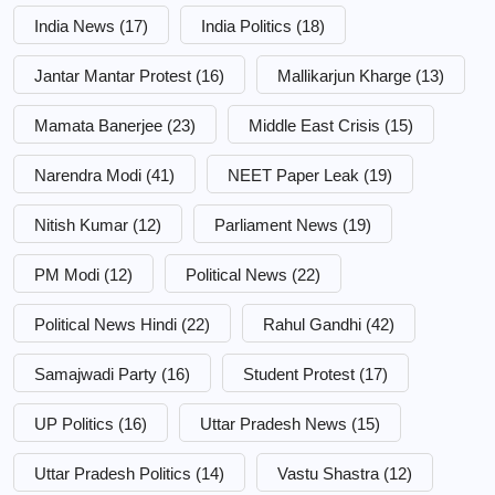
India News
(17)
India Politics
(18)
Jantar Mantar Protest
(16)
Mallikarjun Kharge
(13)
Mamata Banerjee
(23)
Middle East Crisis
(15)
Narendra Modi
(41)
NEET Paper Leak
(19)
Nitish Kumar
(12)
Parliament News
(19)
PM Modi
(12)
Political News
(22)
Political News Hindi
(22)
Rahul Gandhi
(42)
Samajwadi Party
(16)
Student Protest
(17)
UP Politics
(16)
Uttar Pradesh News
(15)
Uttar Pradesh Politics
(14)
Vastu Shastra
(12)