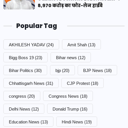
8,970 करोड़ का फोर-लेन हाईवे
Popular Tag
AKHILESH YADAV
(24)
Amit Shah
(13)
Bigg Boss 19
(23)
Bihar news
(12)
Bihar Politics
(30)
bjp
(20)
BJP News
(18)
Chhattisgarh News
(31)
CJP Protest
(18)
congress
(20)
Congress News
(18)
Delhi News
(12)
Donald Trump
(16)
Education News
(13)
Hindi News
(19)