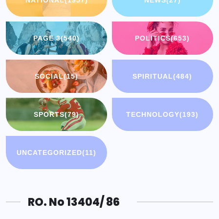
PAGE 3
(540)
POLITICS
(653)
SOCIAL
(15)
SPIRITUAL
(484)
SPORTS
(79)
TECHNOLOGY
(193)
UNCATEGORIZED
(11)
RO. No 13404/ 86