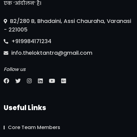
एक ‘आंदोलन’ है।
B2/280 B, Bhadaini, Assi Chauraha, Varanasi
- 221005
+919984171234
info.theloktantra@gmail.com
Follow us
Useful Links
Core Team Members