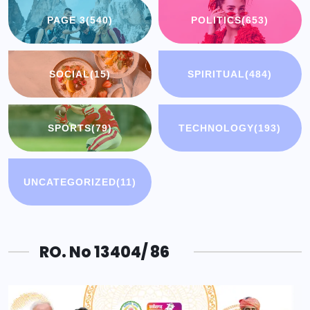
PAGE 3
(540)
POLITICS
(653)
SOCIAL
(15)
SPIRITUAL
(484)
SPORTS
(79)
TECHNOLOGY
(193)
UNCATEGORIZED
(11)
RO. No 13404/ 86