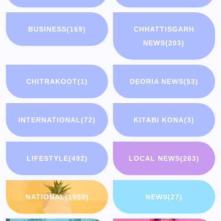
BUSINESS
(169)
CHHATTISGARH
NEWS
(203)
CHITRAKOOT
(1)
DEORIA NEWS
(53)
INTERNATIONAL
(72)
KITABI KONA
(3)
LIFESTYLE
(492)
LOCAL NEWS
(263)
NATIONAL
(1959)
NEWS
(27)