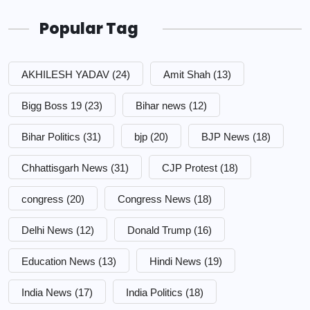
Popular Tag
AKHILESH YADAV
(24)
Amit Shah
(13)
Bigg Boss 19
(23)
Bihar news
(12)
Bihar Politics
(31)
bjp
(20)
BJP News
(18)
Chhattisgarh News
(31)
CJP Protest
(18)
congress
(20)
Congress News
(18)
Delhi News
(12)
Donald Trump
(16)
Education News
(13)
Hindi News
(19)
India News
(17)
India Politics
(18)