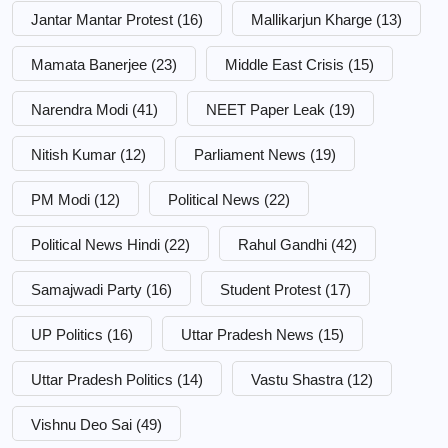
Jantar Mantar Protest
(16)
Mallikarjun Kharge
(13)
Mamata Banerjee
(23)
Middle East Crisis
(15)
Narendra Modi
(41)
NEET Paper Leak
(19)
Nitish Kumar
(12)
Parliament News
(19)
PM Modi
(12)
Political News
(22)
Political News Hindi
(22)
Rahul Gandhi
(42)
Samajwadi Party
(16)
Student Protest
(17)
UP Politics
(16)
Uttar Pradesh News
(15)
Uttar Pradesh Politics
(14)
Vastu Shastra
(12)
Vishnu Deo Sai
(49)