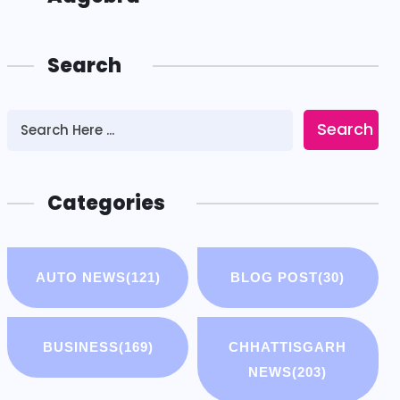
Search
Search
Categories
AUTO NEWS
(121)
BLOG POST
(30)
BUSINESS
(169)
CHHATTISGARH
NEWS
(203)