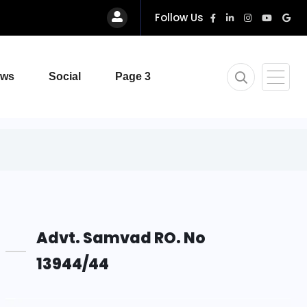
Follow Us
ews
Social
Page 3
Advt. Samvad RO. No
13944/44