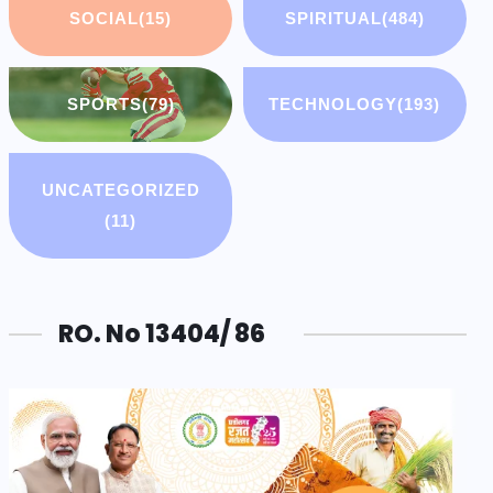
SOCIAL
(15)
SPIRITUAL
(484)
SPORTS
(79)
TECHNOLOGY
(193)
UNCATEGORIZED
(11)
RO. No 13404/ 86