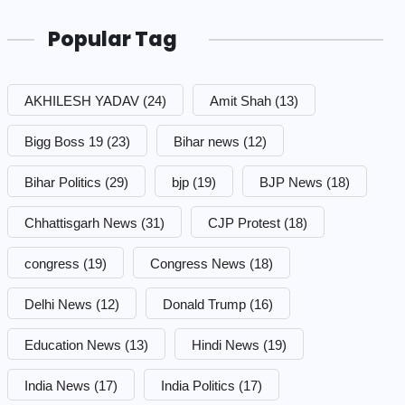
Popular Tag
AKHILESH YADAV
(24)
Amit Shah
(13)
Bigg Boss 19
(23)
Bihar news
(12)
Bihar Politics
(29)
bjp
(19)
BJP News
(18)
Chhattisgarh News
(31)
CJP Protest
(18)
congress
(19)
Congress News
(18)
Delhi News
(12)
Donald Trump
(16)
Education News
(13)
Hindi News
(19)
India News
(17)
India Politics
(17)