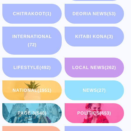
CHITRAKOOT
(1)
DEORIA NEWS
(53)
INTERNATIONAL
KITABI KONA
(3)
(72)
LIFESTYLE
(492)
LOCAL NEWS
(262)
NATIONAL
(1951)
NEWS
(27)
PAGE 3
(540)
POLITICS
(653)