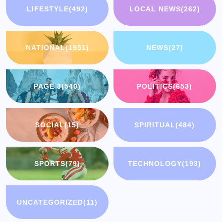
LIFESTYLE
(492)
LOCAL NEWS
(262)
NATIONAL
(1951)
NEWS
(27)
PAGE 3
(540)
POLITICS
(653)
SOCIAL
(15)
SPIRITUAL
(484)
SPORTS
(79)
TECHNOLOGY
(193)
UNCATEGORIZED
(11)