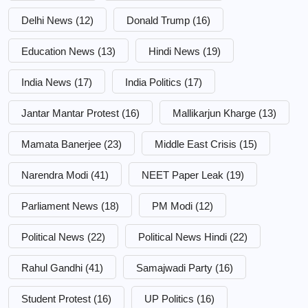
Delhi News
(12)
Donald Trump
(16)
Education News
(13)
Hindi News
(19)
India News
(17)
India Politics
(17)
Jantar Mantar Protest
(16)
Mallikarjun Kharge
(13)
Mamata Banerjee
(23)
Middle East Crisis
(15)
Narendra Modi
(41)
NEET Paper Leak
(19)
Parliament News
(18)
PM Modi
(12)
Political News
(22)
Political News Hindi
(22)
Rahul Gandhi
(41)
Samajwadi Party
(16)
Student Protest
(16)
UP Politics
(16)