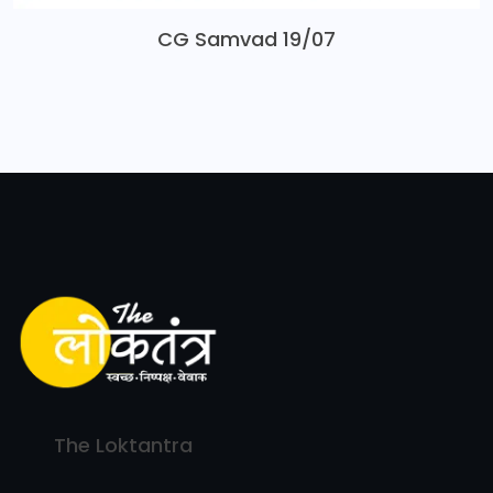
CG Samvad 19/07
The Loktantra