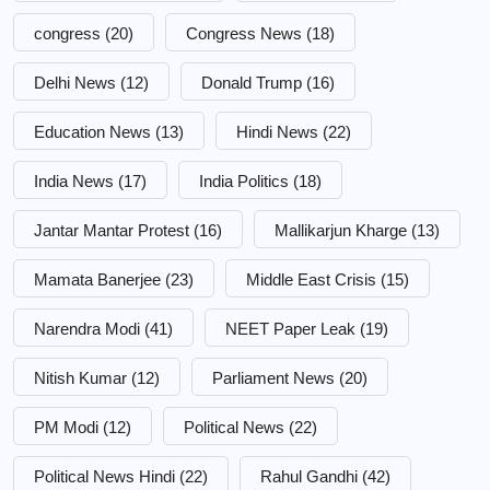
congress
(20)
Congress News
(18)
Delhi News
(12)
Donald Trump
(16)
Education News
(13)
Hindi News
(22)
India News
(17)
India Politics
(18)
Jantar Mantar Protest
(16)
Mallikarjun Kharge
(13)
Mamata Banerjee
(23)
Middle East Crisis
(15)
Narendra Modi
(41)
NEET Paper Leak
(19)
Nitish Kumar
(12)
Parliament News
(20)
PM Modi
(12)
Political News
(22)
Political News Hindi
(22)
Rahul Gandhi
(42)