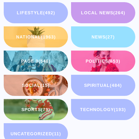
LIFESTYLE
(492)
LOCAL NEWS
(264)
NATIONAL
(1963)
NEWS
(27)
PAGE 3
(540)
POLITICS
(653)
SOCIAL
(15)
SPIRITUAL
(484)
SPORTS
(79)
TECHNOLOGY
(193)
UNCATEGORIZED
(11)