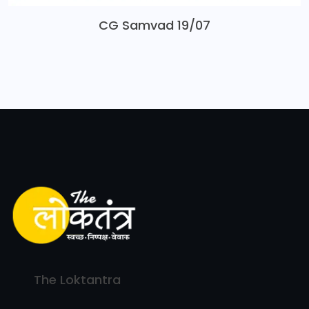
CG Samvad 19/07
The Loktantra