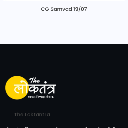
CG Samvad 19/07
The Loktantra