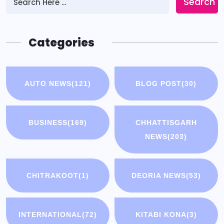
Search
Categories
AUTO NEWS
(121)
BLOG POST
(30)
BUSINESS
(169)
CHHATTISGARH
NEWS
(203)
CHITRAKOOT
(1)
DEORIA NEWS
(53)
INTERNATIONAL
(72)
KITABI KONA
(3)