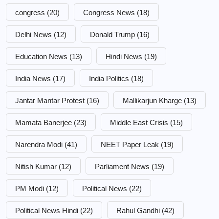
congress
(20)
Congress News
(18)
Delhi News
(12)
Donald Trump
(16)
Education News
(13)
Hindi News
(19)
India News
(17)
India Politics
(18)
Jantar Mantar Protest
(16)
Mallikarjun Kharge
(13)
Mamata Banerjee
(23)
Middle East Crisis
(15)
Narendra Modi
(41)
NEET Paper Leak
(19)
Nitish Kumar
(12)
Parliament News
(19)
PM Modi
(12)
Political News
(22)
Political News Hindi
(22)
Rahul Gandhi
(42)