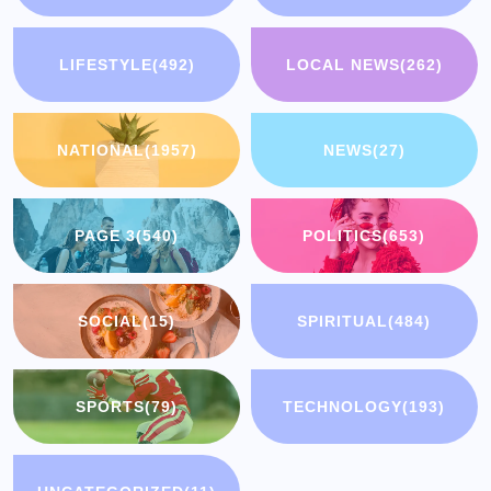
LIFESTYLE
(492)
LOCAL NEWS
(262)
NATIONAL
(1957)
NEWS
(27)
PAGE 3
(540)
POLITICS
(653)
SOCIAL
(15)
SPIRITUAL
(484)
SPORTS
(79)
TECHNOLOGY
(193)