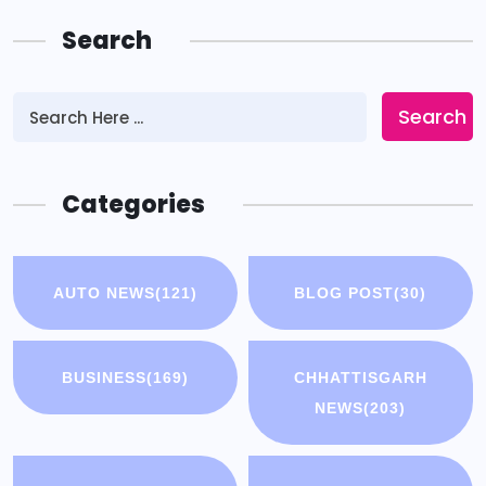
Search
Search
Categories
AUTO NEWS
(121)
BLOG POST
(30)
BUSINESS
(169)
CHHATTISGARH
NEWS
(203)