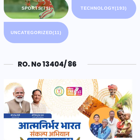
SPORTS
(79)
TECHNOLOGY
(193)
UNCATEGORIZED
(11)
RO. No 13404/ 86