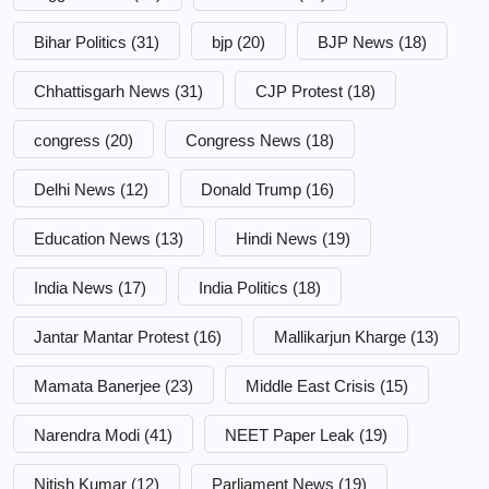
Bihar Politics
(31)
bjp
(20)
BJP News
(18)
Chhattisgarh News
(31)
CJP Protest
(18)
congress
(20)
Congress News
(18)
Delhi News
(12)
Donald Trump
(16)
Education News
(13)
Hindi News
(19)
India News
(17)
India Politics
(18)
Jantar Mantar Protest
(16)
Mallikarjun Kharge
(13)
Mamata Banerjee
(23)
Middle East Crisis
(15)
Narendra Modi
(41)
NEET Paper Leak
(19)
Nitish Kumar
(12)
Parliament News
(19)