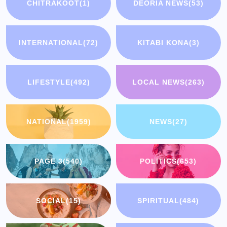
CHITRAKOOT
(1)
DEORIA NEWS
(53)
INTERNATIONAL
(72)
KITABI KONA
(3)
LIFESTYLE
(492)
LOCAL NEWS
(263)
NATIONAL
(1959)
NEWS
(27)
PAGE 3
(540)
POLITICS
(653)
SOCIAL
(15)
SPIRITUAL
(484)