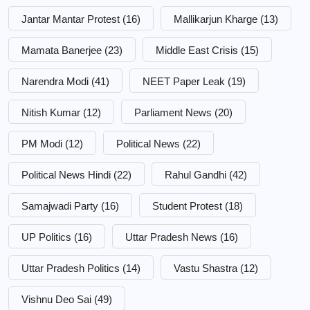
Jantar Mantar Protest
(16)
Mallikarjun Kharge
(13)
Mamata Banerjee
(23)
Middle East Crisis
(15)
Narendra Modi
(41)
NEET Paper Leak
(19)
Nitish Kumar
(12)
Parliament News
(20)
PM Modi
(12)
Political News
(22)
Political News Hindi
(22)
Rahul Gandhi
(42)
Samajwadi Party
(16)
Student Protest
(18)
UP Politics
(16)
Uttar Pradesh News
(16)
Uttar Pradesh Politics
(14)
Vastu Shastra
(12)
Vishnu Deo Sai
(49)