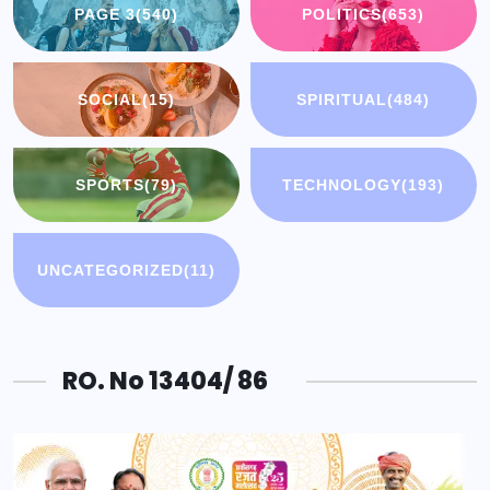
PAGE 3
(540)
POLITICS
(653)
SOCIAL
(15)
SPIRITUAL
(484)
SPORTS
(79)
TECHNOLOGY
(193)
UNCATEGORIZED
(11)
RO. No 13404/ 86