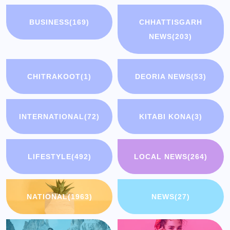
BUSINESS
(169)
CHHATTISGARH
NEWS
(203)
CHITRAKOOT
(1)
DEORIA NEWS
(53)
INTERNATIONAL
(72)
KITABI KONA
(3)
LIFESTYLE
(492)
LOCAL NEWS
(264)
NATIONAL
(1963)
NEWS
(27)