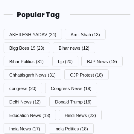
Popular Tag
AKHILESH YADAV
(24)
Amit Shah
(13)
Bigg Boss 19
(23)
Bihar news
(12)
Bihar Politics
(31)
bjp
(20)
BJP News
(19)
Chhattisgarh News
(31)
CJP Protest
(18)
congress
(20)
Congress News
(18)
Delhi News
(12)
Donald Trump
(16)
Education News
(13)
Hindi News
(22)
India News
(17)
India Politics
(18)