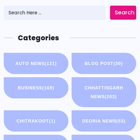
Search
Categories
AUTO NEWS
(121)
BLOG POST
(30)
BUSINESS
(169)
CHHATTISGARH
NEWS
(203)
CHITRAKOOT
(1)
DEORIA NEWS
(53)