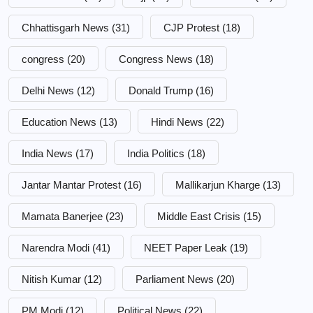
Chhattisgarh News
(31)
CJP Protest
(18)
congress
(20)
Congress News
(18)
Delhi News
(12)
Donald Trump
(16)
Education News
(13)
Hindi News
(22)
India News
(17)
India Politics
(18)
Jantar Mantar Protest
(16)
Mallikarjun Kharge
(13)
Mamata Banerjee
(23)
Middle East Crisis
(15)
Narendra Modi
(41)
NEET Paper Leak
(19)
Nitish Kumar
(12)
Parliament News
(20)
PM Modi
(12)
Political News
(22)