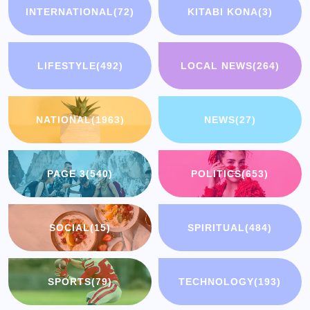
INTERNATIONAL
(72)
KITABI KONA
(3)
LIFESTYLE
(492)
LOCAL NEWS
(264)
NATIONAL
(1963)
NEWS
(27)
PAGE 3
(540)
POLITICS
(653)
SOCIAL
(15)
SPIRITUAL
(484)
SPORTS
(79)
TECHNOLOGY
(193)