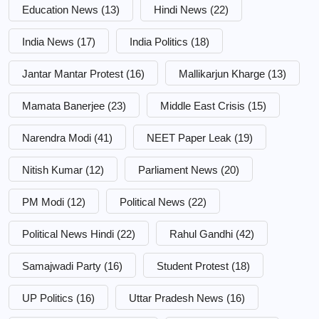
Education News
(13)
Hindi News
(22)
India News
(17)
India Politics
(18)
Jantar Mantar Protest
(16)
Mallikarjun Kharge
(13)
Mamata Banerjee
(23)
Middle East Crisis
(15)
Narendra Modi
(41)
NEET Paper Leak
(19)
Nitish Kumar
(12)
Parliament News
(20)
PM Modi
(12)
Political News
(22)
Political News Hindi
(22)
Rahul Gandhi
(42)
Samajwadi Party
(16)
Student Protest
(18)
UP Politics
(16)
Uttar Pradesh News
(16)