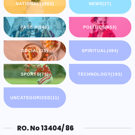
NATIONAL
(1963)
NEWS
(27)
PAGE 3
(540)
POLITICS
(653)
SOCIAL
(15)
SPIRITUAL
(484)
SPORTS
(79)
TECHNOLOGY
(193)
UNCATEGORIZED
(11)
RO. No 13404/ 86