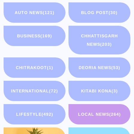
AUTO NEWS
(121)
BLOG POST
(30)
BUSINESS
(169)
CHHATTISGARH
NEWS
(203)
CHITRAKOOT
(1)
DEORIA NEWS
(53)
INTERNATIONAL
(72)
KITABI KONA
(3)
LIFESTYLE
(492)
LOCAL NEWS
(264)