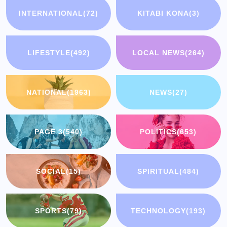
INTERNATIONAL
(72)
KITABI KONA
(3)
LIFESTYLE
(492)
LOCAL NEWS
(264)
NATIONAL
(1963)
NEWS
(27)
PAGE 3
(540)
POLITICS
(653)
SOCIAL
(15)
SPIRITUAL
(484)
SPORTS
(79)
TECHNOLOGY
(193)