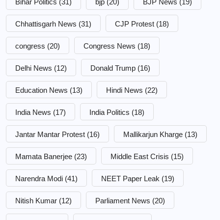
Bihar Politics
(31)
bjp
(20)
BJP News
(19)
Chhattisgarh News
(31)
CJP Protest
(18)
congress
(20)
Congress News
(18)
Delhi News
(12)
Donald Trump
(16)
Education News
(13)
Hindi News
(22)
India News
(17)
India Politics
(18)
Jantar Mantar Protest
(16)
Mallikarjun Kharge
(13)
Mamata Banerjee
(23)
Middle East Crisis
(15)
Narendra Modi
(41)
NEET Paper Leak
(19)
Nitish Kumar
(12)
Parliament News
(20)