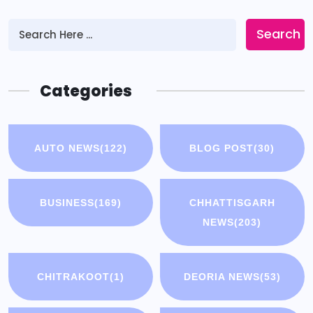
Search
Categories
AUTO NEWS
(122)
BLOG POST
(30)
BUSINESS
(169)
CHHATTISGARH
NEWS
(203)
CHITRAKOOT
(1)
DEORIA NEWS
(53)