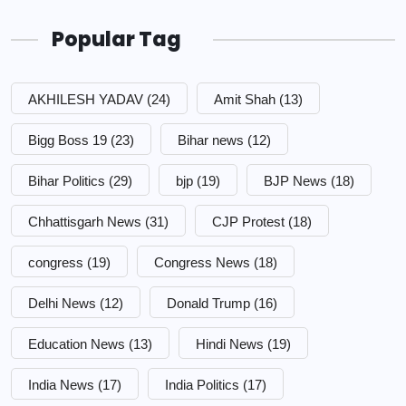
Popular Tag
AKHILESH YADAV
(24)
Amit Shah
(13)
Bigg Boss 19
(23)
Bihar news
(12)
Bihar Politics
(29)
bjp
(19)
BJP News
(18)
Chhattisgarh News
(31)
CJP Protest
(18)
congress
(19)
Congress News
(18)
Delhi News
(12)
Donald Trump
(16)
Education News
(13)
Hindi News
(19)
India News
(17)
India Politics
(17)