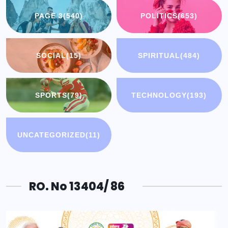
PAGE 3
(540)
POLITICS
(653)
SOCIAL
(15)
SPIRITUAL
(484)
SPORTS
(79)
TECHNOLOGY
(193)
UNCATEGORIZED
(11)
RO. No 13404/ 86