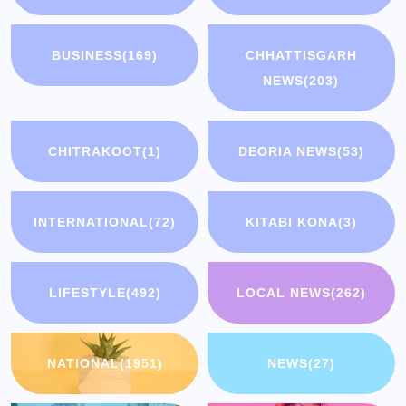
BUSINESS
(169)
CHHATTISGARH
NEWS
(203)
CHITRAKOOT
(1)
DEORIA NEWS
(53)
INTERNATIONAL
(72)
KITABI KONA
(3)
LIFESTYLE
(492)
LOCAL NEWS
(262)
NATIONAL
(1951)
NEWS
(27)