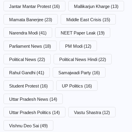
Jantar Mantar Protest
(16)
Mallikarjun Kharge
(13)
Mamata Banerjee
(23)
Middle East Crisis
(15)
Narendra Modi
(41)
NEET Paper Leak
(19)
Parliament News
(18)
PM Modi
(12)
Political News
(22)
Political News Hindi
(22)
Rahul Gandhi
(41)
Samajwadi Party
(16)
Student Protest
(16)
UP Politics
(16)
Uttar Pradesh News
(14)
Uttar Pradesh Politics
(14)
Vastu Shastra
(12)
Vishnu Deo Sai
(49)