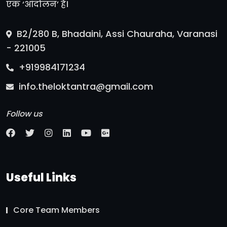
एक ‘आंदोलन’ है।
B2/280 B, Bhadaini, Assi Chauraha, Varanasi
- 221005
+919984171234
info.theloktantra@gmail.com
Follow us
Useful Links
Core Team Members