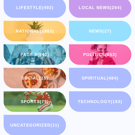
LIFESTYLE
(492)
LOCAL NEWS
(264)
NATIONAL
(1963)
NEWS
(27)
PAGE 3
(540)
POLITICS
(653)
SOCIAL
(15)
SPIRITUAL
(484)
SPORTS
(79)
TECHNOLOGY
(193)
UNCATEGORIZED
(11)