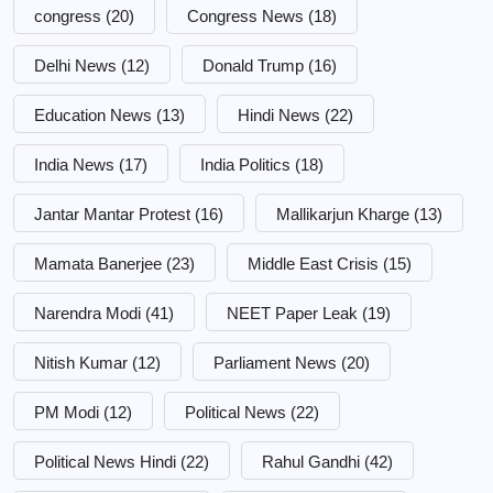
congress
(20)
Congress News
(18)
Delhi News
(12)
Donald Trump
(16)
Education News
(13)
Hindi News
(22)
India News
(17)
India Politics
(18)
Jantar Mantar Protest
(16)
Mallikarjun Kharge
(13)
Mamata Banerjee
(23)
Middle East Crisis
(15)
Narendra Modi
(41)
NEET Paper Leak
(19)
Nitish Kumar
(12)
Parliament News
(20)
PM Modi
(12)
Political News
(22)
Political News Hindi
(22)
Rahul Gandhi
(42)