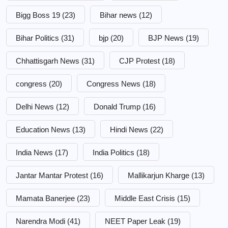
Bigg Boss 19
(23)
Bihar news
(12)
Bihar Politics
(31)
bjp
(20)
BJP News
(19)
Chhattisgarh News
(31)
CJP Protest
(18)
congress
(20)
Congress News
(18)
Delhi News
(12)
Donald Trump
(16)
Education News
(13)
Hindi News
(22)
India News
(17)
India Politics
(18)
Jantar Mantar Protest
(16)
Mallikarjun Kharge
(13)
Mamata Banerjee
(23)
Middle East Crisis
(15)
Narendra Modi
(41)
NEET Paper Leak
(19)