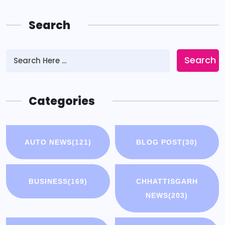
Search
Search
Categories
AUTO NEWS
(121)
BLOG POST
(30)
BUSINESS
(169)
CHHATTISGARH
NEWS
(203)