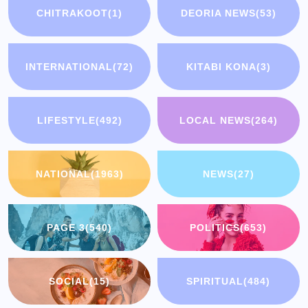
CHITRAKOOT
(1)
DEORIA NEWS
(53)
INTERNATIONAL
(72)
KITABI KONA
(3)
LIFESTYLE
(492)
LOCAL NEWS
(264)
NATIONAL
(1963)
NEWS
(27)
PAGE 3
(540)
POLITICS
(653)
SOCIAL
(15)
SPIRITUAL
(484)