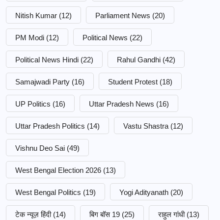
Nitish Kumar
(12)
Parliament News
(20)
PM Modi
(12)
Political News
(22)
Political News Hindi
(22)
Rahul Gandhi
(42)
Samajwadi Party
(16)
Student Protest
(18)
UP Politics
(16)
Uttar Pradesh News
(16)
Uttar Pradesh Politics
(14)
Vastu Shastra
(12)
Vishnu Deo Sai
(49)
West Bengal Election 2026
(13)
West Bengal Politics
(19)
Yogi Adityanath
(20)
टेक न्यूज़ हिंदी
(14)
बिग बॉस 19
(25)
राहुल गांधी
(13)