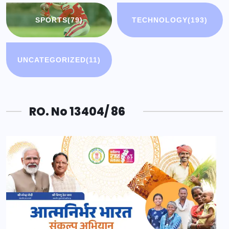
SPORTS
(79)
TECHNOLOGY
(193)
UNCATEGORIZED
(11)
RO. No 13404/ 86