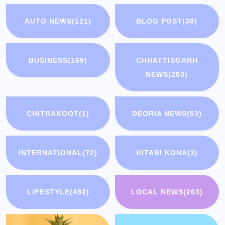
AUTO NEWS
(121)
BLOG POST
(30)
BUSINESS
(169)
CHHATTISGARH
NEWS
(203)
CHITRAKOOT
(1)
DEORIA NEWS
(53)
INTERNATIONAL
(72)
KITABI KONA
(3)
LIFESTYLE
(492)
LOCAL NEWS
(263)