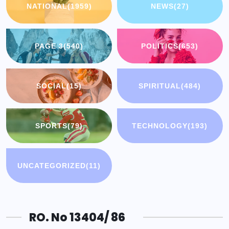
NATIONAL
(1959)
NEWS
(27)
PAGE 3
(540)
POLITICS
(653)
SOCIAL
(15)
SPIRITUAL
(484)
SPORTS
(79)
TECHNOLOGY
(193)
UNCATEGORIZED
(11)
RO. No 13404/ 86