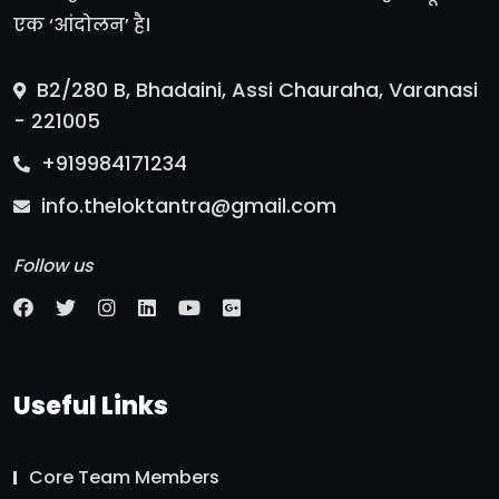
एक ‘आंदोलन’ है।
B2/280 B, Bhadaini, Assi Chauraha, Varanasi
- 221005
+919984171234
info.theloktantra@gmail.com
Follow us
Useful Links
Core Team Members