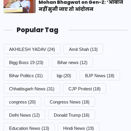
Mohan Bhagwat on Gen-Z: ‘आवाज
नहीं सुनी जाए तो आंदोलन
Popular Tag
AKHILESH YADAV
(24)
Amit Shah
(13)
Bigg Boss 19
(23)
Bihar news
(12)
Bihar Politics
(31)
bjp
(20)
BJP News
(18)
Chhattisgarh News
(31)
CJP Protest
(18)
congress
(20)
Congress News
(18)
Delhi News
(12)
Donald Trump
(16)
Education News
(13)
Hindi News
(19)