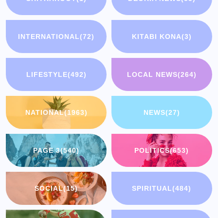
INTERNATIONAL
(72)
KITABI KONA
(3)
LIFESTYLE
(492)
LOCAL NEWS
(264)
NATIONAL
(1963)
NEWS
(27)
PAGE 3
(540)
POLITICS
(653)
SOCIAL
(15)
SPIRITUAL
(484)