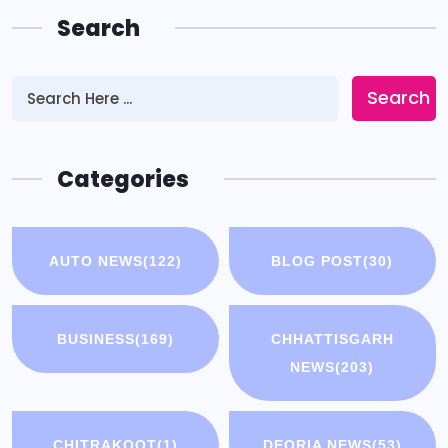
Search
Search
Categories
AUTO NEWS
(122)
BLOG POST
(30)
BUSINESS
(169)
CHHATTISGARH
NEWS
(203)
CHITRAKOOT
(1)
DEORIA NEWS
(53)