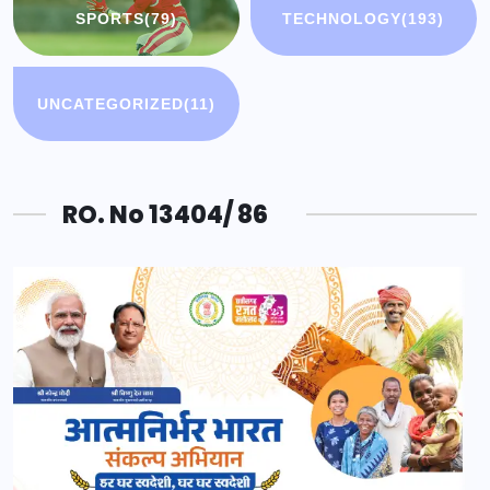
SPORTS
(79)
TECHNOLOGY
(193)
UNCATEGORIZED
(11)
RO. No 13404/ 86