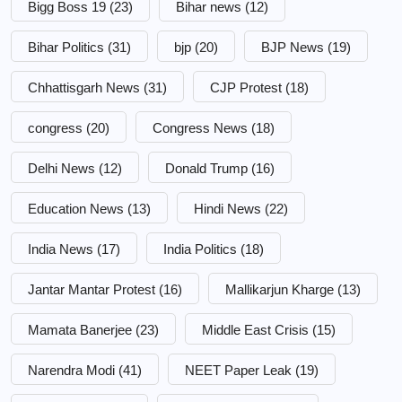
Bigg Boss 19
(23)
Bihar news
(12)
Bihar Politics
(31)
bjp
(20)
BJP News
(19)
Chhattisgarh News
(31)
CJP Protest
(18)
congress
(20)
Congress News
(18)
Delhi News
(12)
Donald Trump
(16)
Education News
(13)
Hindi News
(22)
India News
(17)
India Politics
(18)
Jantar Mantar Protest
(16)
Mallikarjun Kharge
(13)
Mamata Banerjee
(23)
Middle East Crisis
(15)
Narendra Modi
(41)
NEET Paper Leak
(19)