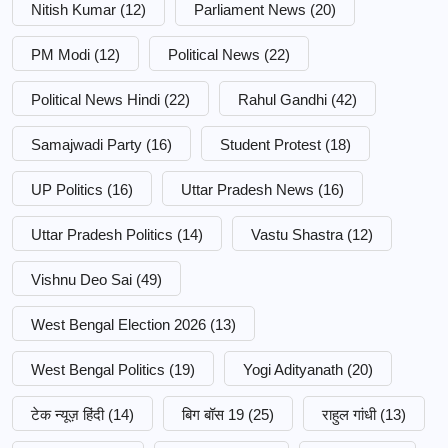
Nitish Kumar
(12)
Parliament News
(20)
PM Modi
(12)
Political News
(22)
Political News Hindi
(22)
Rahul Gandhi
(42)
Samajwadi Party
(16)
Student Protest
(18)
UP Politics
(16)
Uttar Pradesh News
(16)
Uttar Pradesh Politics
(14)
Vastu Shastra
(12)
Vishnu Deo Sai
(49)
West Bengal Election 2026
(13)
West Bengal Politics
(19)
Yogi Adityanath
(20)
टेक न्यूज़ हिंदी
(14)
बिग बॉस 19
(25)
राहुल गांधी
(13)