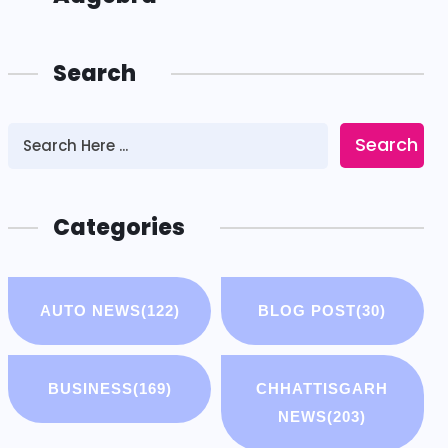
Search
Search
Categories
AUTO NEWS
(122)
BLOG POST
(30)
BUSINESS
(169)
CHHATTISGARH
NEWS
(203)