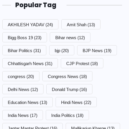
Popular Tag
AKHILESH YADAV
(24)
Amit Shah
(13)
Bigg Boss 19
(23)
Bihar news
(12)
Bihar Politics
(31)
bjp
(20)
BJP News
(19)
Chhattisgarh News
(31)
CJP Protest
(18)
congress
(20)
Congress News
(18)
Delhi News
(12)
Donald Trump
(16)
Education News
(13)
Hindi News
(22)
India News
(17)
India Politics
(18)
Jantar Mantar Protest
(16)
Mallikarjun Kharge
(13)