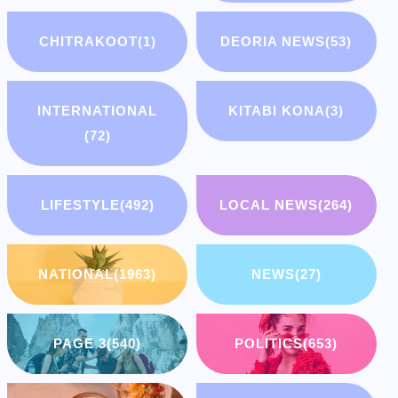
CHITRAKOOT
(1)
DEORIA NEWS
(53)
INTERNATIONAL
KITABI KONA
(3)
(72)
LIFESTYLE
(492)
LOCAL NEWS
(264)
NATIONAL
(1963)
NEWS
(27)
PAGE 3
(540)
POLITICS
(653)