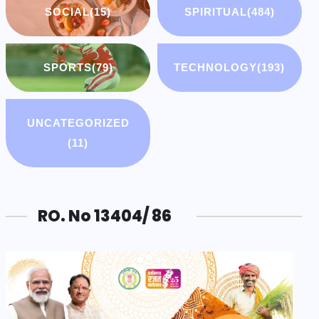
SOCIAL
(15)
SPIRITUAL
(484)
SPORTS
(79)
TECHNOLOGY
(193)
UNCATEGORIZED
(11)
RO. No 13404/ 86