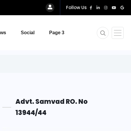
Follow Us
ews
Social
Page 3
Advt. Samvad RO. No
13944/44