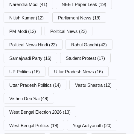
Narendra Modi
(41)
NEET Paper Leak
(19)
Nitish Kumar
(12)
Parliament News
(19)
PM Modi
(12)
Political News
(22)
Political News Hindi
(22)
Rahul Gandhi
(42)
Samajwadi Party
(16)
Student Protest
(17)
UP Politics
(16)
Uttar Pradesh News
(16)
Uttar Pradesh Politics
(14)
Vastu Shastra
(12)
Vishnu Deo Sai
(49)
West Bengal Election 2026
(13)
West Bengal Politics
(19)
Yogi Adityanath
(20)