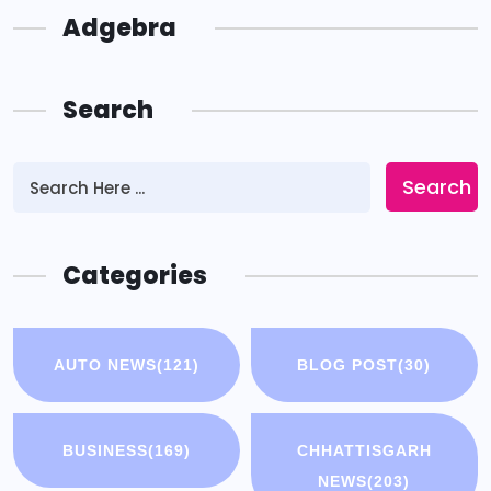
Adgebra
Search
Search
Categories
AUTO NEWS
(121)
BLOG POST
(30)
BUSINESS
(169)
CHHATTISGARH
NEWS
(203)