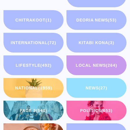
CHITRAKOOT
(1)
DEORIA NEWS
(53)
INTERNATIONAL
(72)
KITABI KONA
(3)
LIFESTYLE
(492)
LOCAL NEWS
(264)
NATIONAL
(1959)
NEWS
(27)
PAGE 3
(540)
POLITICS
(653)