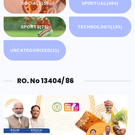
SOCIAL
(15)
SPIRITUAL
(484)
SPORTS
(79)
TECHNOLOGY
(193)
UNCATEGORIZED
(11)
RO. No 13404/ 86