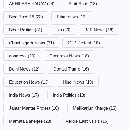
AKHILESH YADAV
(24)
Amit Shah
(13)
Bigg Boss 19
(23)
Bihar news
(12)
Bihar Politics
(31)
bjp
(20)
BJP News
(18)
Chhattisgarh News
(31)
CJP Protest
(18)
congress
(20)
Congress News
(18)
Delhi News
(12)
Donald Trump
(16)
Education News
(13)
Hindi News
(19)
India News
(17)
India Politics
(18)
Jantar Mantar Protest
(16)
Mallikarjun Kharge
(13)
Mamata Banerjee
(23)
Middle East Crisis
(15)